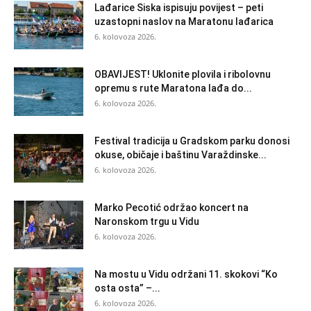
Lađarice Siska ispisuju povijest – peti
uzastopni naslov na Maratonu lađarica
6. kolovoza 2026.
OBAVIJEST! Uklonite plovila i ribolovnu
opremu s rute Maratona lađa do...
6. kolovoza 2026.
Festival tradicija u Gradskom parku donosi
okuse, običaje i baštinu Varaždinske...
6. kolovoza 2026.
Marko Pecotić održao koncert na
Naronskom trgu u Vidu
6. kolovoza 2026.
Na mostu u Vidu održani 11. skokovi “Ko
osta osta” –...
6. kolovoza 2026.