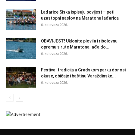
Lađarice Siska ispisuju povijest – peti
uzastopni naslov na Maratonu lađarica
6. kolovoza 2026.
OBAVIJEST! Uklonite plovila i ribolovnu
opremu s rute Maratona lađa do...
6. kolovoza 2026.
Festival tradicija u Gradskom parku donosi
okuse, običaje i baštinu Varaždinske...
6. kolovoza 2026.