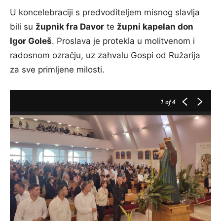
U koncelebraciji s predvoditeljem misnog slavlja
bili su
župnik fra Davor
te
župni kapelan don
Igor Goleš
. Proslava je protekla u molitvenom i
radosnom ozračju, uz zahvalu Gospi od Ružarija
za sve primljene milosti.
1
of 4