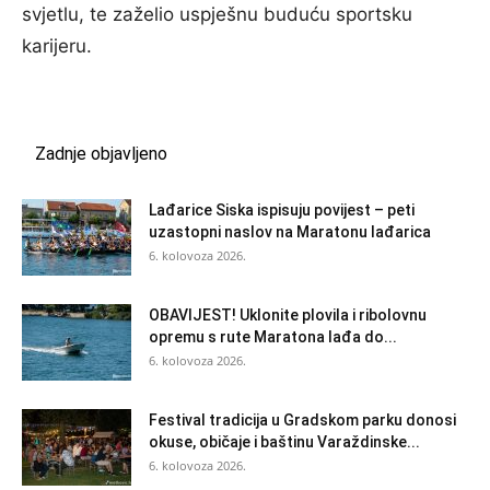
svjetlu, te zaželio uspješnu buduću sportsku
karijeru.
Zadnje objavljeno
Lađarice Siska ispisuju povijest – peti
uzastopni naslov na Maratonu lađarica
6. kolovoza 2026.
OBAVIJEST! Uklonite plovila i ribolovnu
opremu s rute Maratona lađa do...
6. kolovoza 2026.
Festival tradicija u Gradskom parku donosi
okuse, običaje i baštinu Varaždinske...
6. kolovoza 2026.