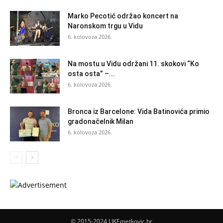
Marko Pecotić održao koncert na
Naronskom trgu u Vidu
6. kolovoza 2026.
Na mostu u Vidu održani 11. skokovi “Ko
osta osta” –...
6. kolovoza 2026.
Bronca iz Barcelone: Vida Batinovića primio
gradonačelnik Milan
6. kolovoza 2026.
© 2015-2024 LIKEmetkovic.hr