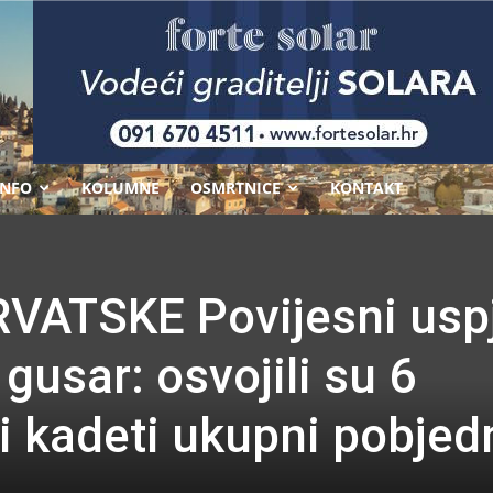
-
INFO
KOLUMNE
OSMRTNICE
KONTAKT
ATSKE Povijesni usp
gusar: osvojili su 6
 kadeti ukupni pobjed