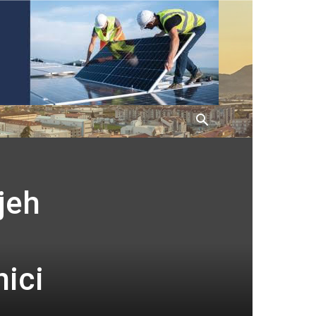
jeh
nici