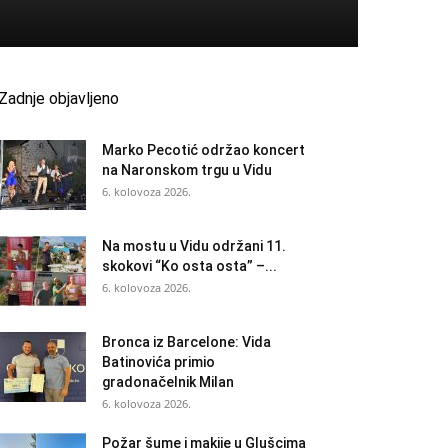
Zadnje objavljeno
Marko Pecotić održao koncert
na Naronskom trgu u Vidu
6. kolovoza 2026.
Na mostu u Vidu održani 11.
skokovi “Ko osta osta” –...
6. kolovoza 2026.
Bronca iz Barcelone: Vida
Batinovića primio
gradonačelnik Milan
6. kolovoza 2026.
Požar šume i makije u Glušcima