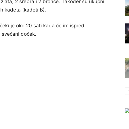
zlata, 2 srebra i 2 bronce. Također su ukupni
ih kadeta (kadeti B).
čekuje oko 20 sati kada će im ispred
n svečani doček.