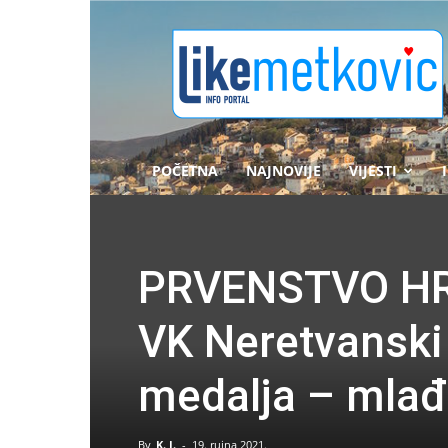
likemetkovic.hr
POČETNA
NAJNOVIJE
VIJESTI
PRVENSTVO HRV
VK Neretvanski 
medalja – mlađi
By
K. J.
-
19. rujna 2021.