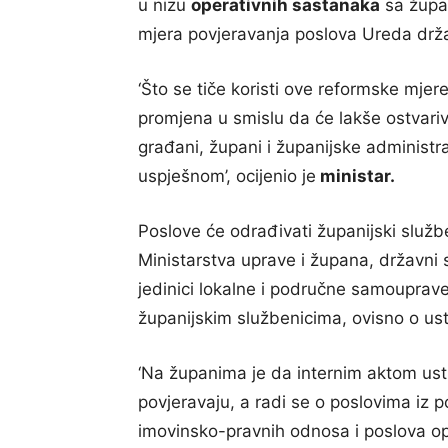
u nizu
operativnih sastanaka
sa župan
mjera povjeravanja poslova Ureda drž
‘Što se tiče koristi ove reformske mjere –
promjena u smislu da će lakše ostvariv
građani, župani i županijske administra
uspješnom’, ocijenio je
ministar.
Poslove će odrađivati županijski slu
Ministarstva uprave i župana, državni s
jedinici lokalne i područne samouprav
županijskim službenicima, ovisno o ust
‘Na županima je da internim aktom ustr
povjeravaju, a radi se o poslovima iz 
imovinsko-pravnih odnosa i poslova op