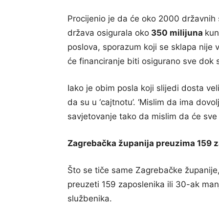
Procijenio je da će oko 2000 državnih s
država osigurala oko
350 milijuna
kun
poslova, sporazum koji se sklapa nije 
će financiranje biti osigurano sve dok s
Iako je obim posla koji slijedi dosta v
da su u ‘cajtnotu’. ‘Mislim da ima dov
savjetovanje tako da mislim da će sve bi
Zagrebačka županija preuzima 159 z
Što se tiče same Zagrebačke županije,
preuzeti 159 zaposlenika ili 30-ak ma
službenika.