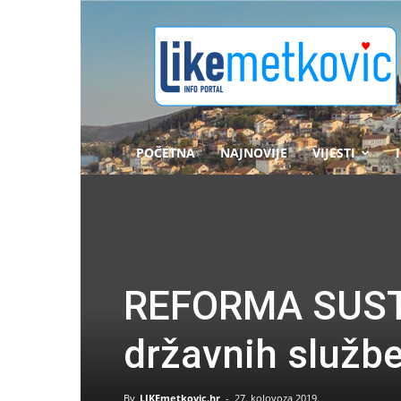
likemetkovic.hr
POČETNA
NAJNOVIJE
VIJESTI
REFORMA SUSTA
državnih službe
By
LIKEmetkovic.hr
-
27. kolovoza 2019.