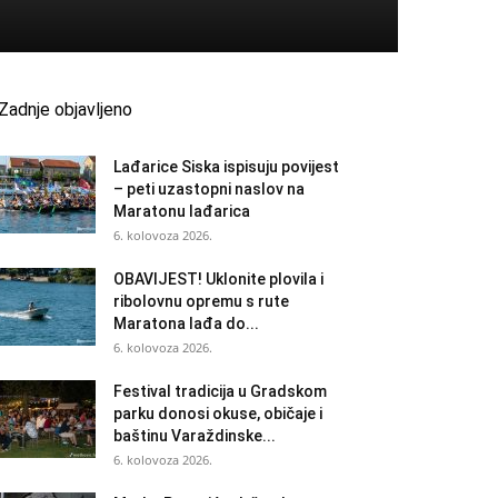
Zadnje objavljeno
Lađarice Siska ispisuju povijest
– peti uzastopni naslov na
Maratonu lađarica
6. kolovoza 2026.
OBAVIJEST! Uklonite plovila i
ribolovnu opremu s rute
Maratona lađa do...
6. kolovoza 2026.
Festival tradicija u Gradskom
parku donosi okuse, običaje i
baštinu Varaždinske...
6. kolovoza 2026.