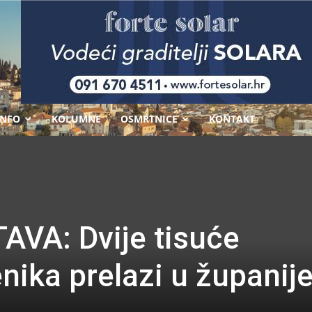
-
INFO
KOLUMNE
OSMRTNICE
KONTAKT
VA: Dvije tisuće
nika prelazi u županij