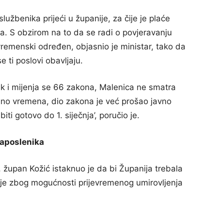
lužbenika prijeći u županije, za čije je plaće
a. S obzirom na to da se radi o povjeravanju
vremenski određen, objasnio je ministar, tako da
e ti poslovi obavljaju.
elik i mijenja se 66 zakona, Malenica ne smatra
oljno vremena, dio zakona je već prošao javno
ti gotovo do 1. siječnja’, poručio je.
aposlenika
 župan Kožić istaknuo je da bi Županija trebala
nje zbog mogućnosti prijevremenog umirovljenja