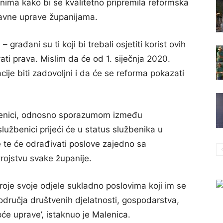
ima kako bi se kvalitetno pripremila reformska
avne uprave županijama.
 građani su ti koji bi trebali osjetiti korist ovih
ati prava. Mislim da će od 1. siječnja 2020.
cije biti zadovoljni i da će se reforma pokazati
žbenici, odnosno sporazumom između
lužbenici prijeći će u status službenika u
e te će odrađivati poslove zajedno sa
rojstvu svake županije.
oje svoje odjele sukladno poslovima koji im se
područja društvenih djelatnosti, gospodarstva,
će uprave’, istaknuo je Malenica.