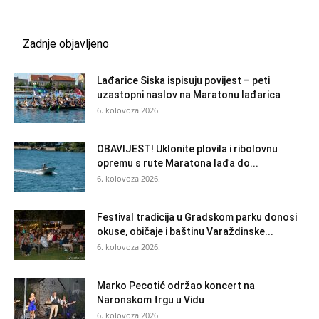
Zadnje objavljeno
Lađarice Siska ispisuju povijest – peti
uzastopni naslov na Maratonu lađarica
6. kolovoza 2026.
OBAVIJEST! Uklonite plovila i ribolovnu
opremu s rute Maratona lađa do...
6. kolovoza 2026.
Festival tradicija u Gradskom parku donosi
okuse, običaje i baštinu Varaždinske...
6. kolovoza 2026.
Marko Pecotić održao koncert na
Naronskom trgu u Vidu
6. kolovoza 2026.