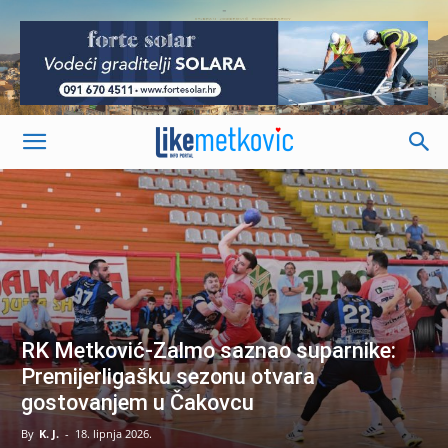
-
RK Metković-Zalmo saznao suparnike:
Premijerligašku sezonu otvara
gostovanjem u Čakovcu
By
K. J.
-
18. lipnja 2026.