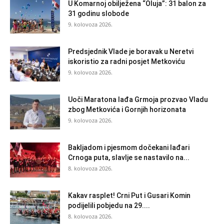
U Komarnoj obilježena “Oluja”: 31 balon za
31 godinu slobode
9. kolovoza 2026.
Predsjednik Vlade je boravak u Neretvi
iskoristio za radni posjet Metkoviću
9. kolovoza 2026.
Uoči Maratona lađa Grmoja prozvao Vladu
zbog Metkovića i Gornjih horizonata
9. kolovoza 2026.
Bakljadom i pjesmom dočekani lađari
Crnoga puta, slavlje se nastavilo na...
8. kolovoza 2026.
Kakav rasplet! Crni Put i Gusari Komin
podijelili pobjedu na 29....
8. kolovoza 2026.