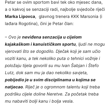
Petar se ovim sportom bavi tek oko mjesec dana,
a o kakvoj se senzaciji radi, najbolje svjedoče riječi
Marka Lipovca
, glavnog trenera KKK Marsonia (i
lađara Rogotina), čini je Petar član:
– Ovo je
neviđena senzacija u cijelom
kajakaškom i kanuističkom sportu
, ljudi ne mogu
vjerovati što se dogodilo. Dječak koji je sam učio
voziti kanu, a tek nekoliko puta o tehnici vožnje i
položaju tijela govorili su mu Ivan Šabjan i Štefo
Lutz, dok sam mu ja dao nekoliko savjeta,
pobijedio je u svim disciplinama u kojima se
natjecao
. Riječ je o ogromnom talentu koji treba
podršku cijele doline Neretve. Za početak treba
mu nabaviti bolji kanu i bolja vesla.