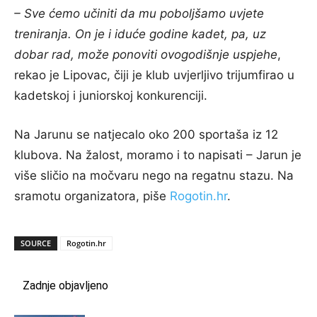
– Sve ćemo učiniti da mu poboljšamo uvjete
treniranja. On je i iduće godine kadet, pa, uz
dobar rad, može ponoviti ovogodišnje uspjehe
,
rekao je Lipovac, čiji je klub uvjerljivo trijumfirao u
kadetskoj i juniorskoj konkurenciji.
Na Jarunu se natjecalo oko 200 sportaša iz 12
klubova. Na žalost, moramo i to napisati – Jarun je
više sličio na močvaru nego na regatnu stazu. Na
sramotu organizatora, piše
Rogotin.hr
.
SOURCE
Rogotin.hr
Zadnje objavljeno