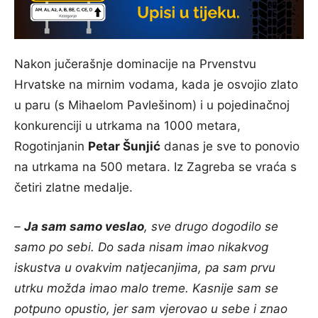
Nakon jučerašnje dominacije na Prvenstvu
Hrvatske na mirnim vodama, kada je osvojio zlato
u paru (s Mihaelom Pavlešinom) i u pojedinačnoj
konkurenciji u utrkama na 1000 metara,
Rogotinjanin
Petar Šunjić
danas je sve to ponovio
na utrkama na 500 metara. Iz Zagreba se vraća s
četiri zlatne medalje.
–
Ja sam samo veslao
, sve drugo dogodilo se
samo po sebi. Do sada nisam imao nikakvog
iskustva u ovakvim natjecanjima, pa sam prvu
utrku možda imao malo treme. Kasnije sam se
potpuno opustio, jer sam vjerovao u sebe i znao