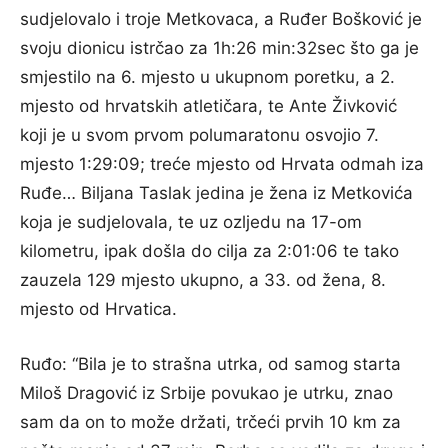
sudjelovalo i troje Metkovaca, a Ruđer Bošković je
svoju dionicu istrčao za 1h:26 min:32sec što ga je
smjestilo na 6. mjesto u ukupnom poretku, a 2.
mjesto od hrvatskih atletičara, te Ante Živković
koji je u svom prvom polumaratonu osvojio 7.
mjesto 1:29:09; treće mjesto od Hrvata odmah iza
Ruđe… Biljana Taslak jedina je žena iz Metkovića
koja je sudjelovala, te uz ozljedu na 17-om
kilometru, ipak došla do cilja za 2:01:06 te tako
zauzela 129 mjesto ukupno, a 33. od žena, 8.
mjesto od Hrvatica.
Ruđo: “Bila je to strašna utrka, od samog starta
Miloš Dragović iz Srbije povukao je utrku, znao
sam da on to može držati, trčeći prvih 10 km za