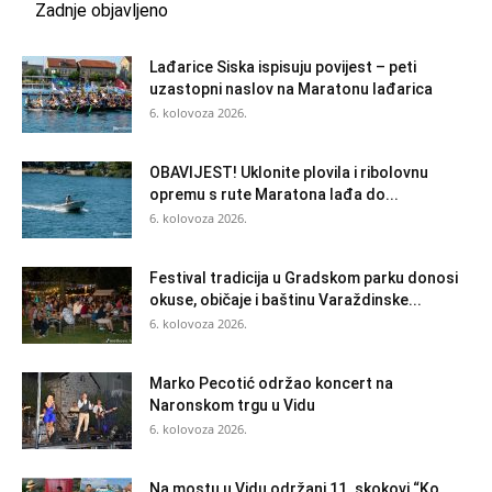
Zadnje objavljeno
Lađarice Siska ispisuju povijest – peti
uzastopni naslov na Maratonu lađarica
6. kolovoza 2026.
OBAVIJEST! Uklonite plovila i ribolovnu
opremu s rute Maratona lađa do...
6. kolovoza 2026.
Festival tradicija u Gradskom parku donosi
okuse, običaje i baštinu Varaždinske...
6. kolovoza 2026.
Marko Pecotić održao koncert na
Naronskom trgu u Vidu
6. kolovoza 2026.
Na mostu u Vidu održani 11. skokovi “Ko