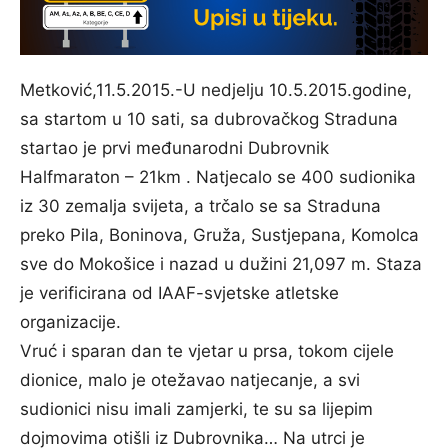
Metković,11.5.2015.-U nedjelju 10.5.2015.godine,
sa startom u 10 sati, sa dubrovačkog Straduna
startao je prvi međunarodni Dubrovnik
Halfmaraton – 21km . Natjecalo se 400 sudionika
iz 30 zemalja svijeta, a trčalo se sa Straduna
preko Pila, Boninova, Gruža, Sustjepana, Komolca
sve do Mokošice i nazad u dužini 21,097 m. Staza
je verificirana od IAAF-svjetske atletske
organizacije.
Vruć i sparan dan te vjetar u prsa, tokom cijele
dionice, malo je otežavao natjecanje, a svi
sudionici nisu imali zamjerki, te su sa lijepim
dojmovima otišli iz Dubrovnika… Na utrci je