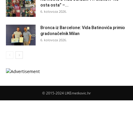
osta osta” –...
6. kolovoza 2026.
Bronca iz Barcelone: Vida Batinovića primio
gradonačelnik Milan
6. kolovoza 2026.
© 2015-2024 LIKEmetkovic.hr