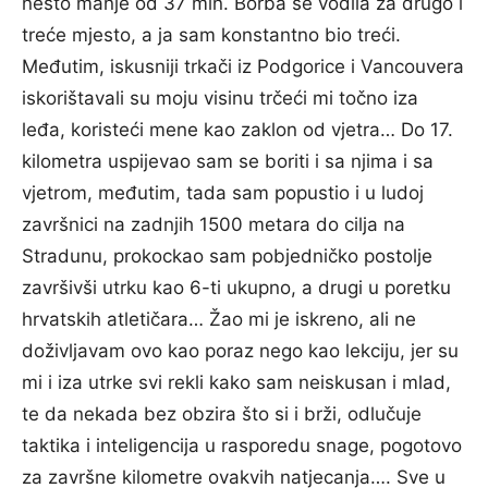
nešto manje od 37 min. Borba se vodila za drugo i
treće mjesto, a ja sam konstantno bio treći.
Međutim, iskusniji trkači iz Podgorice i Vancouvera
iskorištavali su moju visinu trčeći mi točno iza
leđa, koristeći mene kao zaklon od vjetra… Do 17.
kilometra uspijevao sam se boriti i sa njima i sa
vjetrom, međutim, tada sam popustio i u ludoj
završnici na zadnjih 1500 metara do cilja na
Stradunu, prokockao sam pobjedničko postolje
završivši utrku kao 6-ti ukupno, a drugi u poretku
hrvatskih atletičara… Žao mi je iskreno, ali ne
doživljavam ovo kao poraz nego kao lekciju, jer su
mi i iza utrke svi rekli kako sam neiskusan i mlad,
te da nekada bez obzira što si i brži, odlučuje
taktika i inteligencija u rasporedu snage, pogotovo
za završne kilometre ovakvih natjecanja…. Sve u