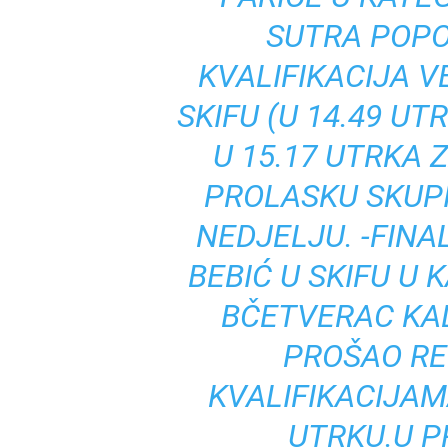
SUTRA POPO
KVALIFIKACIJA V
SKIFU (U 14.49 UT
U 15.17 UTRKA Z
PROLASKU SKUPI
NEDJELJU. -FINA
BEBIĆ U SKIFU U 
BČETVERAC KA
PROŠAO RE
KVALIFIKACIJA
UTRKU.U P