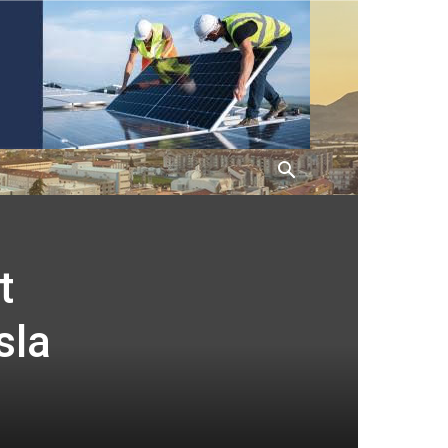
t
sla