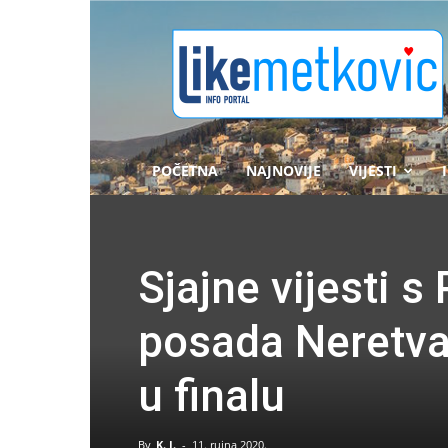
likemetkovic.hr
POČETNA
NAJNOVIJE
VIJESTI
Sjajne vijesti s
posada Neretva
u finalu
By
K. J.
-
11. rujna 2020.