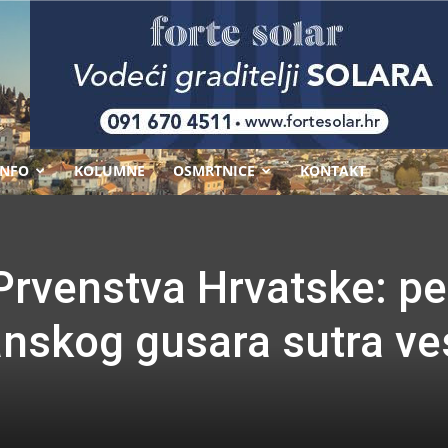
-
INFO
KOLUMNE
OSMRTNICE
KONTAKT
 Prvenstva Hrvatske: pe
nskog gusara sutra ve