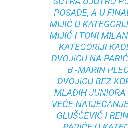
SUTRA UJUTRO PO
POSADE, A U FINA
MIJIĆ U KATEGORIJ
MIJIĆ I TONI MILA
KATEGORIJI KAD
DVOJICU NA PARIĆ
B -MARIN PLEĆ
DVOJICU BEZ KO
MLAĐIH JUNIORA-
VEĆE NATJECANJE
GLUŠČEVIĆ I REI
PARIĆE U KATEG