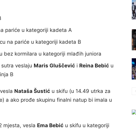
B
a pariće u kategoriji kadeta A
cu na pariće u kategoriji kadeta B
u bez kormilara u kategoriji mlađih juniora
e sutra veslaju
Maris Gluščević
i
Reina Bebić
u
inja B
 vesla
Nataša Šustić
u skifu (u 14.49 utrka za
ke) a ako prođe skupinu finalni natup bi imala u
12 mjesta, vesla
Ema Bebić
u skifu u kategoriji