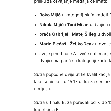
priliku za osvajanje medalja će imati:
Roko Mijić
u kategoriji skifa kadeti 
Nikola Mijić
i
Toni Milan
u dvojicu n
braća
Gabrijel
i
Matej Šiljeg
u dvoji
Marin Plećaš
i
Željko Deak
u dvojic
svoje prvo finale A i veće natjecanj
dvojicu na pariće u kategoriji kadetk
Sutra popodne dvije utrke kvalifikacija
lake seniorke i u 15.17 utrka za senior
nedjelju.
Sutra u finalu B, za poredak od 7. do 
kadetkinja B.