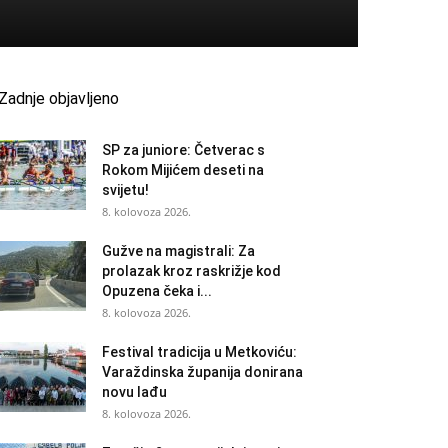
Zadnje objavljeno
SP za juniore: Četverac s
Rokom Mijićem deseti na
svijetu!
8. kolovoza 2026.
Gužve na magistrali: Za
prolazak kroz raskrižje kod
Opuzena čeka i...
8. kolovoza 2026.
Festival tradicija u Metkoviću:
Varaždinska županija donirana
novu lađu
8. kolovoza 2026.