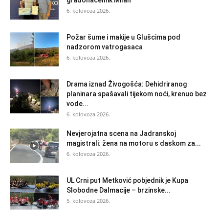
6. kolovoza 2026.
Požar šume i makije u Glušcima pod
nadzorom vatrogasaca
6. kolovoza 2026.
Drama iznad Živogošća: Dehidriranog
planinara spašavali tijekom noći, krenuo bez
vode...
6. kolovoza 2026.
Nevjerojatna scena na Jadranskoj
magistrali: žena na motoru s daskom za...
6. kolovoza 2026.
UL Crni put Metković pobjednik je Kupa
Slobodne Dalmacije – brzinske...
5. kolovoza 2026.