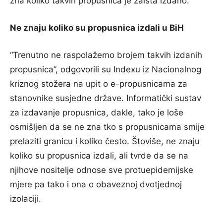
zna koliko takvih propusnica je zaista izdano.
Ne znaju koliko su propusnica izdali u BiH
“Trenutno ne raspolažemo brojem takvih izdanih
propusnica”, odgovorili su Indexu iz Nacionalnog
kriznog stožera na upit o e-propusnicama za
stanovnike susjedne države. Informatički sustav
za izdavanje propusnica, dakle, tako je loše
osmišljen da se ne zna tko s propusnicama smije
prelaziti granicu i koliko često. Štoviše, ne znaju
koliko su propusnica izdali, ali tvrde da se na
njihove nositelje odnose sve protuepidemijske
mjere pa tako i ona o obaveznoj dvotjednoj
izolaciji.