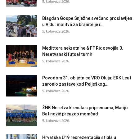
5. kolovoza 2026.
Blagdan Gospe Snježne svečano proslavljen
u Vidu: molitva za branitelje i...
5. kolovoza 2026.
Medittera nekretnine & FF Rix osvojila 3.
Neretvanski futsal turnir
5. kolovoza 2026.
Povodom 31. obljetnice VRO Oluja: ERK Leut
zaronio zastave kod Pelješkog...
5. kolovoza 2026.
ŽNK Neretva krenula s pripremama, Marijo
Batinović preuzeo momčad
5. kolovoza 2026.
Hrvatska U19 reprezentacija stigla u