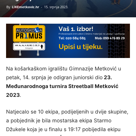
By
LIKEmetkovic.hr
-
15. srpnja 2023.
Na košarkaškom igralištu Gimnazije Metković u
petak, 14. srpnja je odigran juniorski dio
23.
Međunarodnoga turnira Streetball Metković
2023
.
Natjecalo se 10 ekipa, podijeljenih u dvije skupine,
a pobjednik je bila mostarska ekipa Starmo
Džukele koja je u finalu s 19:17 pobijedila ekipu