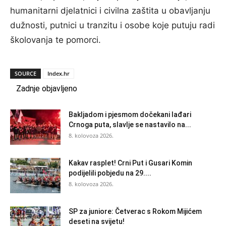
humanitarni djelatnici i civilna zaštita u obavljanju
dužnosti, putnici u tranzitu i osobe koje putuju radi
školovanja te pomorci.
SOURCE
Index.hr
Zadnje objavljeno
Bakljadom i pjesmom dočekani lađari
Crnoga puta, slavlje se nastavilo na...
8. kolovoza 2026.
Kakav rasplet! Crni Put i Gusari Komin
podijelili pobjedu na 29....
8. kolovoza 2026.
SP za juniore: Četverac s Rokom Mijićem
deseti na svijetu!