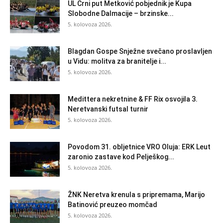
UL Crni put Metković pobjednik je Kupa
Slobodne Dalmacije – brzinske...
5. kolovoza 2026.
Blagdan Gospe Snježne svečano proslavljen
u Vidu: molitva za branitelje i...
5. kolovoza 2026.
Medittera nekretnine & FF Rix osvojila 3.
Neretvanski futsal turnir
5. kolovoza 2026.
Povodom 31. obljetnice VRO Oluja: ERK Leut
zaronio zastave kod Pelješkog...
5. kolovoza 2026.
ŽNK Neretva krenula s pripremama, Marijo
Batinović preuzeo momčad
5. kolovoza 2026.