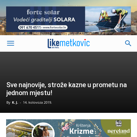
-
Sve najnovije, strože kazne u prometu na
jednom mjestu!
By
K. J.
-
14. kolovoza 2019.