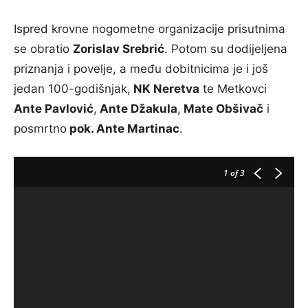
Ispred krovne nogometne organizacije prisutnima
se obratio
Zorislav Srebrić
. Potom su dodijeljena
priznanja i povelje, a među dobitnicima je i još
jedan 100-godišnjak,
NK Neretva
te Metkovci
Ante Pavlović
,
Ante Džakula
,
Mate Obšivač
i
posmrtno
pok. Ante Martinac
.
1
of 3