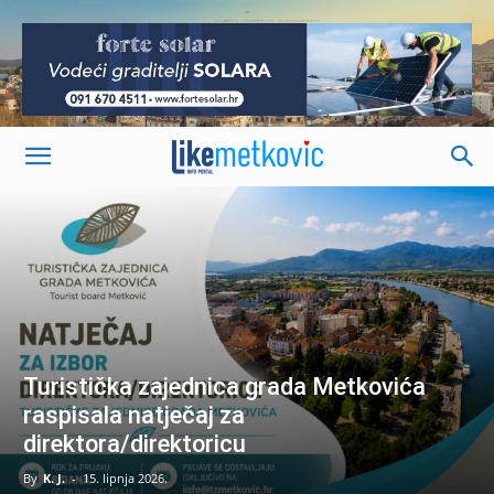
-
Turistička zajednica grada Metkovića
raspisala natječaj za
direktora/direktoricu
By
K. J.
-
15. lipnja 2026.