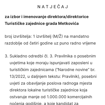
N A T J E Č A J
za izbor i imenovanje direktora/direktorice
Turističke zajednice grada Metkovića
broj izvršitelja: 1 izvršitelj (M/Ž) na mandatno
razdoblje od četiri godine uz puno radno vrijeme
Sukladno odredbi čl. 3. Pravilnika o posebnim
uvjetima koje moraju ispunjavati zaposleni u
turističkim zajednicama (”Narodne novine” br.
13/2022, u daljnjem tekstu: Pravilnik), posebni
uvjeti za obavljanje poslova radnoga mjesta
direktora lokalne turističke zajednice koja
ostvaruje manje od 1.000.000 komercijalnih
noćenja godišnje, a koje kandidat za