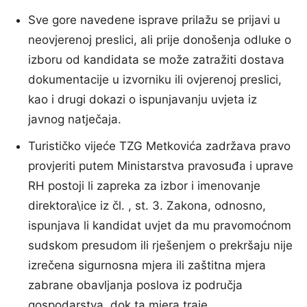
Sve gore navedene isprave prilažu se prijavi u
neovjerenoj preslici, ali prije donošenja odluke o
izboru od kandidata se može zatražiti dostava
dokumentacije u izvorniku ili ovjerenoj preslici,
kao i drugi dokazi o ispunjavanju uvjeta iz
javnog natječaja.
Turističko vijeće TZG Metkovića zadržava pravo
provjeriti putem Ministarstva pravosuđa i uprave
RH postoji li zapreka za izbor i imenovanje
direktora\ice iz čl. , st. 3. Zakona, odnosno,
ispunjava li kandidat uvjet da mu pravomoćnom
sudskom presudom ili rješenjem o prekršaju nije
izrečena sigurnosna mjera ili zaštitna mjera
zabrane obavljanja poslova iz područja
gospodarstva, dok ta mjera traje.