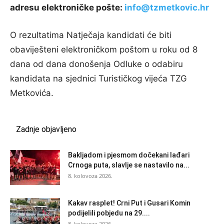
adresu elektroničke pošte:
info@tzmetkovic.hr
O rezultatima Natječaja kandidati će biti
obaviješteni elektroničkom poštom u roku od 8
dana od dana donošenja Odluke o odabiru
kandidata na sjednici Turističkog vijeća TZG
Metkovića.
Zadnje objavljeno
Bakljadom i pjesmom dočekani lađari
Crnoga puta, slavlje se nastavilo na...
8. kolovoza 2026.
Kakav rasplet! Crni Put i Gusari Komin
podijelili pobjedu na 29....
8. kolovoza 2026.