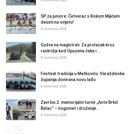
SP za juniore: Četverac s Rokom Mijićem
deseti na svijetu!
8. kolovoza 2026.
Gužve na magistrali: Za prolazak kroz
raskrižje kod Opuzena čeka i...
8. kolovoza 2026.
Festival tradicija u Metkoviću: Varaždinska
županija donirana novu lađu
8. kolovoza 2026.
Završio 2. memorijalni turnir „Ante Brkić
Belac“ – nogomet i druženje...
8. kolovoza 2026.