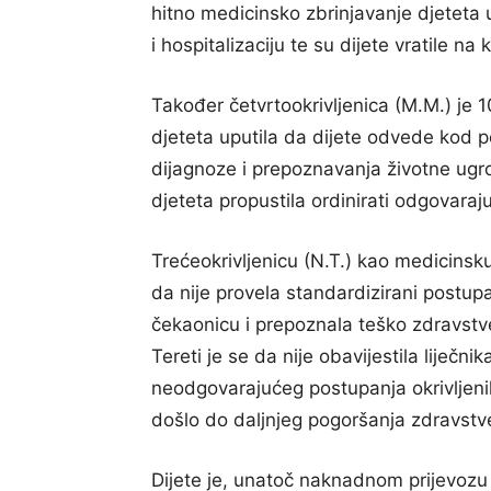
hitno medicinsko zbrinjavanje djeteta u 
i hospitalizaciju te su dijete vratile na 
Također četvrtookrivljenica (M.M.) je 1
djeteta uputila da dijete odvede kod p
dijagnoze i prepoznavanja životne ugro
djeteta propustila ordinirati odgovarajuć
Trećeokrivljenicu (N.T.) kao medicinsku
da nije provela standardizirani postu
čekaonicu i prepoznala teško zdravstve
Tereti je se da nije obavijestila liječn
neodgovarajućeg postupanja okrivljeni
došlo do daljnjeg pogoršanja zdravstv
Dijete je, unatoč naknadnom prijevozu i