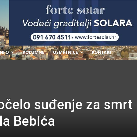
-
INFO
KOLUMNE
OSMRTNICE
KONTAKT
očelo suđenje za smrt
la Bebića