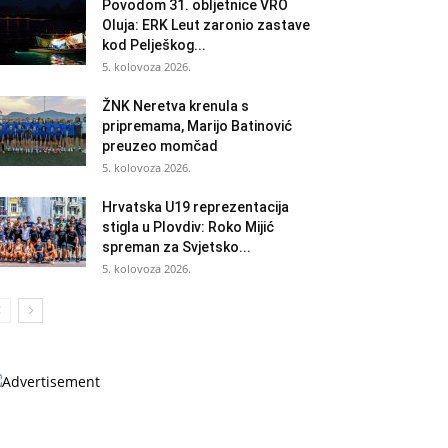
Povodom 31. obljetnice VRO
Oluja: ERK Leut zaronio zastave
kod Pelješkog...
5. kolovoza 2026.
ŽNK Neretva krenula s
pripremama, Marijo Batinović
preuzeo momčad
5. kolovoza 2026.
Hrvatska U19 reprezentacija
stigla u Plovdiv: Roko Mijić
spreman za Svjetsko...
5. kolovoza 2026.