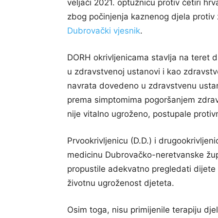
veljači 2021. optužnicu protiv četiri hr
zbog počinjenja kaznenog djela protiv z
Dubrovački vjesnik
.
DORH okrivljenicama stavlja na teret d
u zdravstvenoj ustanovi i kao zdravstve
navrata dovedeno u zdravstvenu ustan
prema simptomima pogoršanjem zdravst
nije vitalno ugroženo, postupale proti
Prvookrivljenicu (D.D.) i drugookrivljen
medicinu Dubrovačko-neretvanske župa
propustile adekvatno pregledati dijete i
životnu ugroženost djeteta.
Osim toga, nisu primijenile terapiju dj