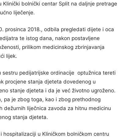
Klinički bolnički centar Split na daljnje pretrage
kućno liječenje.
0. prosinca 2018., odbila pregledati dijete i oca
edijatra te istog dana, nakon postavljene
ženosti, prilikom medicinskog zbrinjavanja
i lijek.
 sestru pedijatrijske ordinacije optužnica tereti
pak procjene stanja djeteta dovedenog u
no stanje djeteta i da je već životno ugroženo.
ika, pa je zbog toga, kao i zbog prethodnog
h dežurnih liječnica zavoda za hitnu medicinu
enog stanja djeteta.
 hospitalizaciji u Kliničkom bolničkom centru