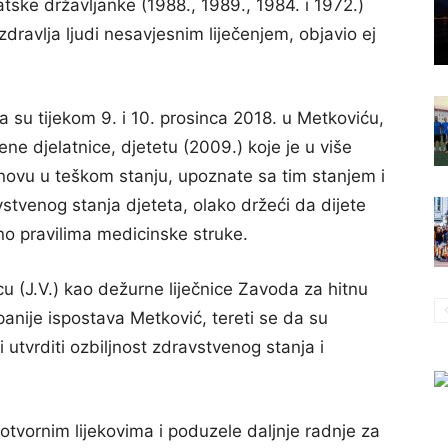
vatske državljanke (1988., 1989., 1984. i 1972.)
dravlja ljudi nesavjesnim liječenjem, objavio ej
a su tijekom 9. i 10. prosinca 2018. u Metkoviću,
ne djelatnice, djetetu (2009.) koje je u više
ovu u teškom stanju, upoznate sa tim stanjem i
venog stanja djeteta, olako držeći da dijete
vno pravilima medicinske struke.
icu (J.V.) kao dežurne liječnice Zavoda za hitnu
nije ispostava Metković, tereti se da su
 utvrditi ozbiljnost zdravstvenog stanja i
elotvornim lijekovima i poduzele daljnje radnje za