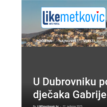
likemetkovic.hr
POČETNA
NAJNOVIJE
VIJESTI
U Dubrovniku p
dječaka Gabrije
By
LIKEmetkovic.hr
-
22. svibnja 2023.