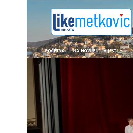
likemetkovic.hr
POČETNA
NAJNOVIJE
VIJESTI