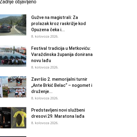
Zadnje objavljeno
Gužve na magistrali: Za
prolazak kroz raskrižje kod
Opuzena čeka i...
8. kolovoza 2026.
Festival tradicija u Metkoviću:
Varaždinska županija donirana
novu lađu
8. kolovoza 2026.
Završio 2. memorijalni turnir
„Ante Brkić Belac“ – nogomet i
druženje...
8. kolovoza 2026.
Predstavljeni novi službeni
dresovi 29. Maratona lađa
8. kolovoza 2026.