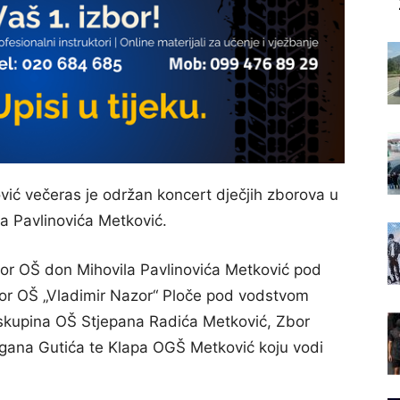
ić večeras je održan koncert dječjih zborova u
a Pavlinovića Metković.
Zbor OŠ don Mihovila Pavlinovića Metković pod
bor OŠ „Vladimir Nazor“ Ploče pod vodstvom
 skupina OŠ Stjepana Radića Metković, Zbor
gana Gutića te Klapa OGŠ Metković koju vodi