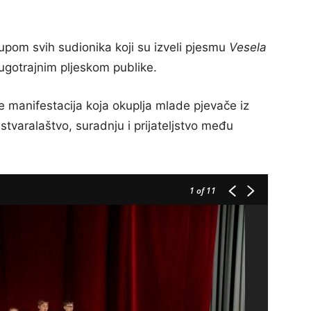
upom svih sudionika koji su izveli pjesmu
Vesela
ugotrajnim pljeskom publike.
je manifestacija koja okuplja mlade pjevače iz
stvaralaštvo, suradnju i prijateljstvo među
1
of 11