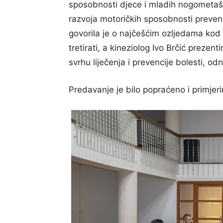
sposobnosti djece i mladih nogometaša
razvoja motoričkih sposobnosti preveni
govorila je o najčešćim ozljedama kod d
tretirati, a kineziolog Ivo Brčić prezent
svrhu liječenja i prevencije bolesti, od
Predavanje je bilo popraćeno i primjer