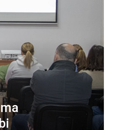
ama
bi