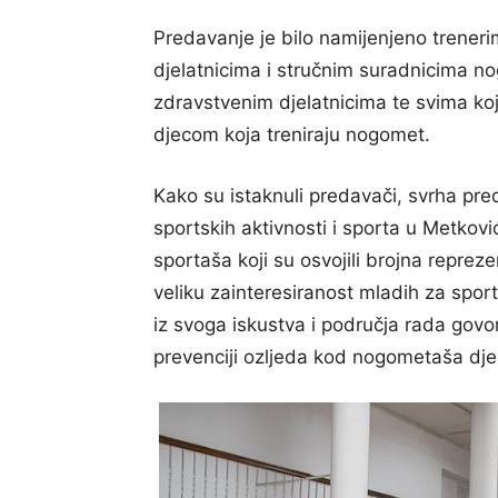
Predavanje je bilo namijenjeno trener
djelatnicima i stručnim suradnicima no
zdravstvenim djelatnicima te svima koj
djecom koja treniraju nogomet.
Kako su istaknuli predavači, svrha pred
sportskih aktivnosti i sporta u Metkov
sportaša koji su osvojili brojna reprez
veliku zainteresiranost mladih za spo
iz svoga iskustva i područja rada govor
prevenciji ozljeda kod nogometaša dje