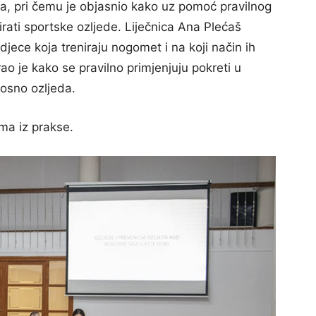
, pri čemu je objasnio kako uz pomoć pravilnog
rati sportske ozljede. Liječnica Ana Plećaš
jece koja treniraju nogomet i na koji način ih
irao je kako se pravilno primjenjuju pokreti u
nosno ozljeda.
ima iz prakse.