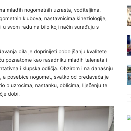
ima mlađih nogometnih uzrasta, voditeljima,
gometnih klubova, nastavnicima kineziologije,
i u svom radu na bilo koji način surađuju s
avanja bila je doprinijeti poboljšanju kvalitete
iću poznatome kao rasadniku mladih talenata i
entativna i klupska odličja. Obzirom i na današnju
rt, a posebice nogomet, svatko od predavača je
io o uzrocima, nastanku, oblicima, liječenju te
čje dobi.