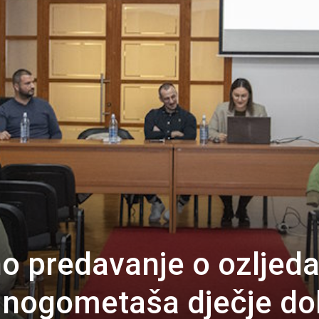
o predavanje o ozljed
d nogometaša dječje do