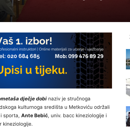
ometaša dječje dobi
naziv je stručnoga
adskoga kulturnoga središta u Metkoviću održali
 i sporta,
Ante Bebić
, univ. bacc kineziologije i
r kineziologije.