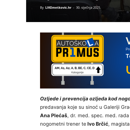
By
LIKEmetkovic.hr
-
30. siječnja 2025.
Ozljede i prevencija ozljeda kod nog
predavanja koje su sinoć u Galeriji Gr
Ana Plećaš
, dr. med. spec. med. rada
nogometni trener te
Ivo Brčić
, magista