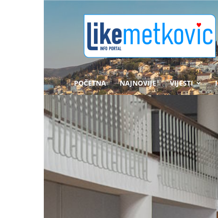
likemetkovic.hr
POČETNA
NAJNOVIJE
VIJESTI