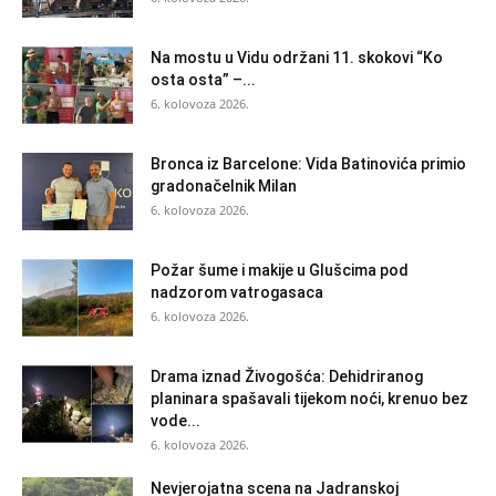
Na mostu u Vidu održani 11. skokovi “Ko
osta osta” –...
6. kolovoza 2026.
Bronca iz Barcelone: Vida Batinovića primio
gradonačelnik Milan
6. kolovoza 2026.
Požar šume i makije u Glušcima pod
nadzorom vatrogasaca
6. kolovoza 2026.
Drama iznad Živogošća: Dehidriranog
planinara spašavali tijekom noći, krenuo bez
vode...
6. kolovoza 2026.
Nevjerojatna scena na Jadranskoj