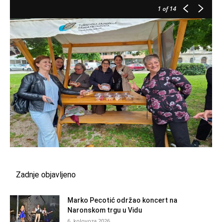
1
of 14
Zadnje objavljeno
Marko Pecotić održao koncert na
Naronskom trgu u Vidu
6. kolovoza 2026.