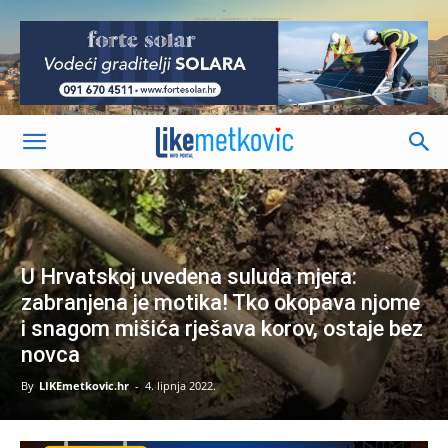
-
U Hrvatskoj uvedena suluda mjera:
zabranjena je motika! Tko okopava njome
i snagom mišića rješava korov, ostaje bez
novca
By
LIKEmetkovic.hr
-
4. lipnja 2022.