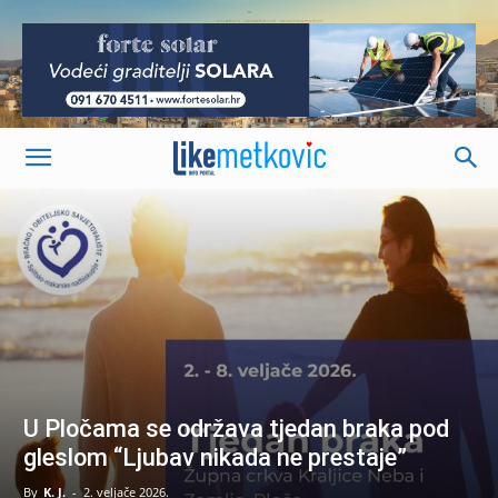
-
U Pločama se održava tjedan braka pod
gleslom “Ljubav nikada ne prestaje”
By
K. J.
-
2. veljače 2026.