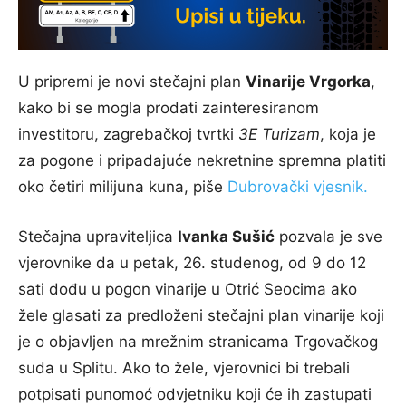
U pripremi je novi stečajni plan
Vinarije Vrgorka
,
kako bi se mogla prodati zainteresiranom
investitoru, zagrebačkoj tvrtki
3E Turizam
, koja je
za pogone i pripadajuće nekretnine spremna platiti
oko četiri milijuna kuna, piše
Dubrovački vjesnik.
Stečajna upraviteljica
Ivanka Sušić
pozvala je sve
vjerovnike da u petak, 26. studenog, od 9 do 12
sati dođu u pogon vinarije u Otrić Seocima ako
žele glasati za predloženi stečajni plan vinarije koji
je o objavljen na mrežnim stranicama Trgovačkog
suda u Splitu. Ako to žele, vjerovnici bi trebali
potpisati punomoć odvjetniku koji će ih zastupati