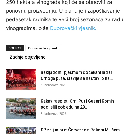
250 hektara vinograda koji će se obnoviti za
ponovnu proizvodnju. U planu je i zapošljavanje
pedesetak radnika te veći broj sezonaca za rad u
vinogradima, piše
Dubrovački vjesnik.
SOURCE
Dubrovački vjesnik
Zadnje objavljeno
Bakljadom i pjesmom dočekani lađari
Crnoga puta, slavlje se nastavilo na...
8. kolovoza 2026.
Kakav rasplet! Crni Put i Gusari Komin
podijelili pobjedu na 29....
8. kolovoza 2026.
SP za juniore: Četverac s Rokom Mijićem