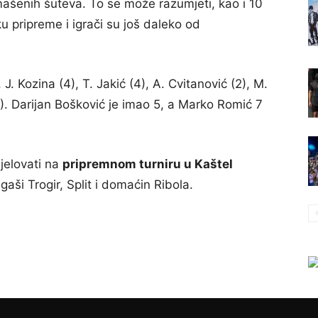
omašenih šuteva. To se može razumjeti, kao i 10
eku pripreme i igrači su još daleko od
, J. Kozina (4), T. Jakić (4), A. Cvitanović (2), M.
 (1). Darijan Bošković je imao 5, a Marko Romić 7
jelovati na
pripremnom turniru u Kaštel
aši Trogir, Split i domaćin Ribola.