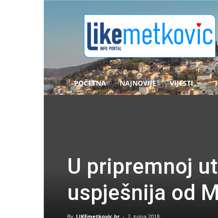
likemetkovic.hr
POČETNA
NAJNOVIJE
VIJESTI
U pripremnoj ut
uspješnija od 
By
LIKEmetkovic.hr
-
2. rujna 2018.