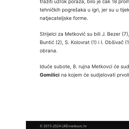
tražiti uzrok poraza, bilo je čak 18 pr
tehničkih pogrešaka u igri, jer su u tij
natjecateljske forme.
Strijelci za Metković su bili J. Bezer (7)
Buntić (2), S. Kolovrat (1) i I. Obšivač
obrana.
Iduće subote, 8. rujna Metkovci će sud
Gomilici
na kojem će sudjelovati prvolig
© 2015-2024 LIKEmetkovic.hr