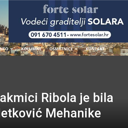
-
INFO
KOLUMNE
OSMRTNICE
KONTAKT
akmici Ribola je bila
Metković Mehanike