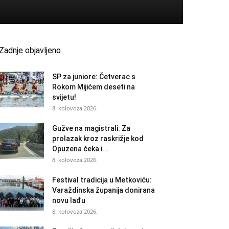
Zadnje objavljeno
SP za juniore: Četverac s
Rokom Mijićem deseti na
svijetu!
8. kolovoza 2026.
Gužve na magistrali: Za
prolazak kroz raskrižje kod
Opuzena čeka i...
8. kolovoza 2026.
Festival tradicija u Metkoviću:
Varaždinska županija donirana
novu lađu
8. kolovoza 2026.