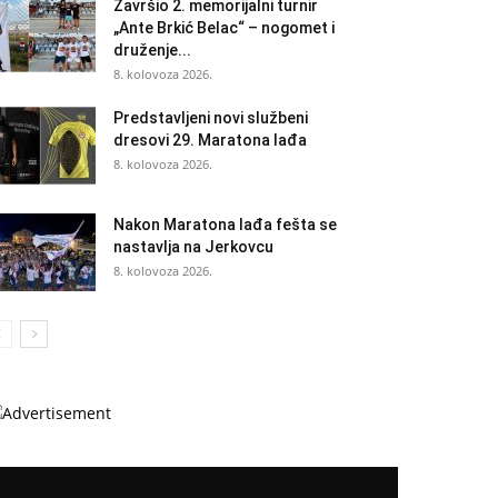
Završio 2. memorijalni turnir
„Ante Brkić Belac“ – nogomet i
druženje...
8. kolovoza 2026.
Predstavljeni novi službeni
dresovi 29. Maratona lađa
8. kolovoza 2026.
Nakon Maratona lađa fešta se
nastavlja na Jerkovcu
8. kolovoza 2026.