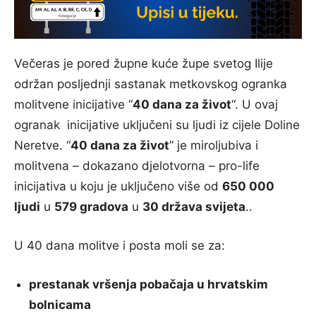
Večeras je pored župne kuće župe svetog Ilije
održan posljednji sastanak metkovskog ogranka
molitvene inicijative “
40 dana za život
“. U ovaj
ogranak inicijative uključeni su ljudi iz cijele Doline
Neretve. “
40 dana za život
” je miroljubiva i
molitvena – dokazano djelotvorna – pro-life
inicijativa u koju je uključeno više od
650 000
ljudi
u
579 gradova
u
30 država svijeta
..
U 40 dana molitve i posta moli se za:
prestanak vršenja pobačaja u hrvatskim
bolnicama