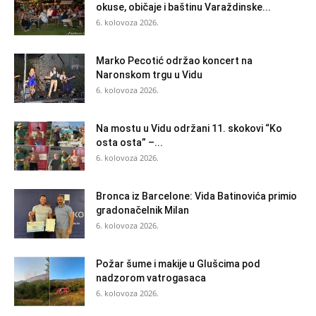
okuse, običaje i baštinu Varaždinske...
6. kolovoza 2026.
Marko Pecotić održao koncert na
Naronskom trgu u Vidu
6. kolovoza 2026.
Na mostu u Vidu održani 11. skokovi “Ko
osta osta” –...
6. kolovoza 2026.
Bronca iz Barcelone: Vida Batinovića primio
gradonačelnik Milan
6. kolovoza 2026.
Požar šume i makije u Glušcima pod
nadzorom vatrogasaca
6. kolovoza 2026.