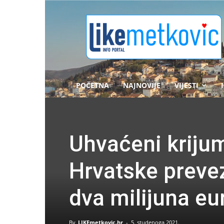
likemetkovic.hr
POČETNA
NAJNOVIJE
VIJESTI
Uhvaćeni krijum
Hrvatske prevez
dva milijuna eu
By
LIKEmetkovic.hr
-
5. studenoga 2021.