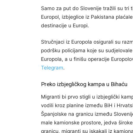
Samo za put do Slovenije tražili su tr
Europol, izbjeglice iz Pakistana plaćale
destinacije u Europi.
Stručnjaci iz Europola osigurali su razm
podršku policijama koje su sudjelovale u
Europola, a u finišu operacije Europolovi
Telegram
.
Preko izbjegličkog kampa u Bihaću
Migranti bi prvo stigli u izbjeglički ka
vodili kroz planine između BiH i Hrvats
Španjolske na granicu između Slovenije
male kamionske prostore, jedva široke
granicu, migranti su iskakali iz kamion