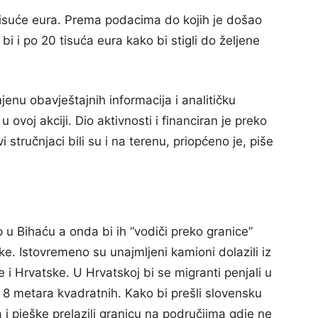
i tisuće eura. Prema podacima do kojih je došao
 bi i po 20 tisuća eura kako bi stigli do željene
jenu obavještajnih informacija i analitičku
 ovoj akciji. Dio aktivnosti i financiran je preko
 stručnjaci bili su i na terenu, priopćeno je, piše
mp u Bihaću a onda bi ih “vodiči preko granice”
ke. Istovremeno su unajmljeni kamioni dolazili iz
 i Hrvatske. U Hrvatskoj bi se migranti penjali u
 8 metara kvadratnih. Kako bi prešli slovensku
a i pješke prelazili granicu na područjima gdje ne