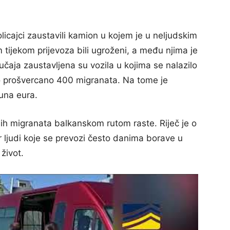
icajci zaustavili kamion u kojem je u neljudskim
m tijekom prijevoza bili ugroženi, a među njima je
lučaja zaustavljena su vozila u kojima se nalazilo
o prošvercano 400 migranata. Na tome je
juna eura.
ih migranata balkanskom rutom raste. Riječ je o
 ljudi koje se prevozi često danima borave u
život.