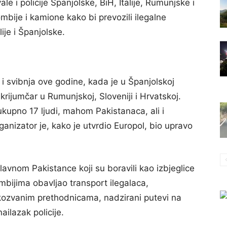
ale i policije Španjolske, BiH, Italije, Rumunjske i
ombije i kamione kako bi prevozili ilegalne
ije i Španjolske.
 i svibnja ove godine, kada je u Španjolskoj
rijumčar u Rumunjskoj, Sloveniji i Hrvatskoj.
ukupno 17 ljudi, mahom Pakistanaca, ali i
anizator je, kako je utvrdio Europol, bio upravo
lavnom Pakistance koji su boravili kao izbjeglice
bijima obavljao transport ilegalaca,
kozvanim prethodnicama, nadzirani putevi na
ailazak policije.