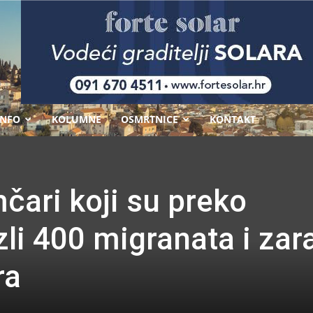
-
INFO
KOLUMNE
OSMRTNICE
KONTAKT
čari koji su preko
li 400 migranata i zara
ra