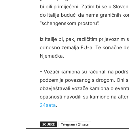
bi bili primijećeni. Zatim bi se u Sloven
do Italije budući da nema graničnih kon
“schengenskom prostoru”.
Iz Italije bi, pak, različitim prijevozn
odnosno zemalja EU-a. Te konačne dest
Njemačka.
– Vozači kamiona su računali na podrš
podzemlja povezanog s drogom. Oni su
obavještavali vozače kamiona o eventu
opasnosti navodili su kamione na alterna
24sata
.
SOURCE
Telegram / 24 sata