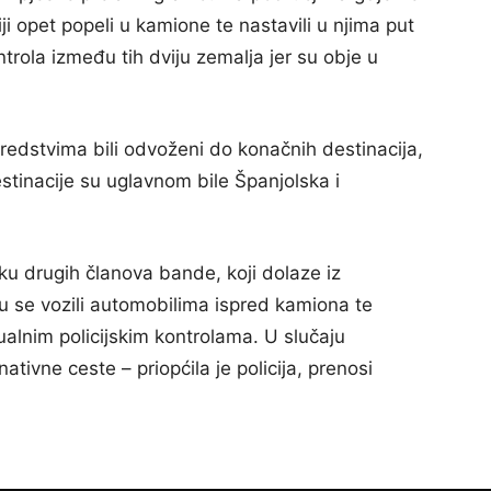
iji opet popeli u kamione te nastavili u njima put
trola između tih dviju zemalja jer su obje u
im sredstvima bili odvoženi do konačnih destinacija,
inacije su uglavnom bile Španjolska i
ku drugih članova bande, koji dolaze iz
 se vozili automobilima ispred kamiona te
alnim policijskim kontrolama. U slučaju
tivne ceste – priopćila je policija, prenosi