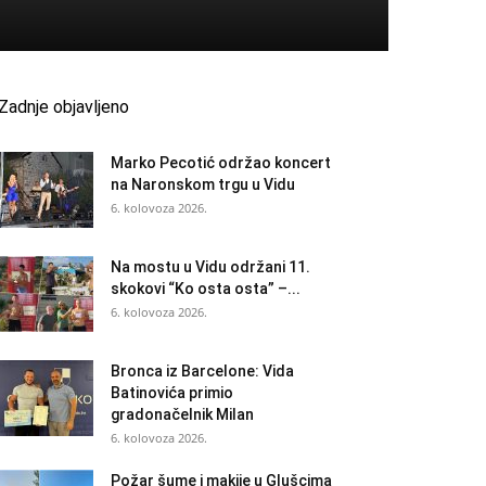
Zadnje objavljeno
Marko Pecotić održao koncert
na Naronskom trgu u Vidu
6. kolovoza 2026.
Na mostu u Vidu održani 11.
skokovi “Ko osta osta” –...
6. kolovoza 2026.
Bronca iz Barcelone: Vida
Batinovića primio
gradonačelnik Milan
6. kolovoza 2026.
Požar šume i makije u Glušcima