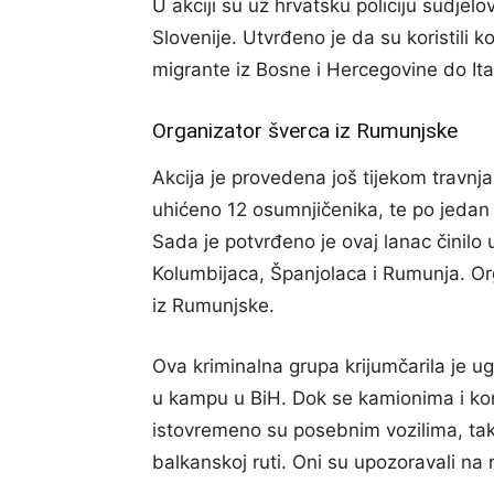
U akciji su uz hrvatsku policiju sudjelov
Slovenije. Utvrđeno je da su koristili k
migrante iz Bosne i Hercegovine do Ital
Organizator šverca iz Rumunjske
Akcija je provedena još tijekom travnja
uhićeno 12 osumnjičenika, te po jedan k
Sada je potvrđeno je ovaj lanac činilo 
Kolumbijaca, Španjolaca i Rumunja. Org
iz Rumunjske.
Ova kriminalna grupa krijumčarila je ug
u kampu u BiH. Dok se kamionima i kom
istovremeno su posebnim vozilima, ta
balkanskoj ruti. Oni su upozoravali na n