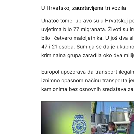
U Hrvatskoj zaustavljena tri vozila
Unatoč tome, upravo su u Hrvatskoj pol
uvjetima bilo 77 migranata. Životi su i
bilo i četvero maloljetnika. U još dva s
47 i 21 osoba. Sumnja se da je ukupn
kriminalna grupa zaradila oko dva mili
Europol upozorava da transport ilegaln
iznimno opasnom načinu transporta jer
kamionima bez osnovnih sredstava za 