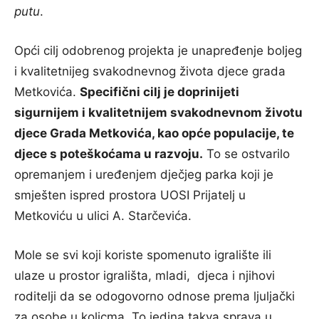
putu
.
Opći cilj odobrenog projekta je unapređenje boljeg
i kvalitetnijeg svakodnevnog života djece grada
Metkovića.
Specifični cilj je doprinijeti
sigurnijem i kvalitetnijem svakodnevnom životu
djece Grada Metkovića, kao opće populacije, te
djece s poteškoćama u razvoju.
To se ostvarilo
opremanjem i uređenjem dječjeg parka koji je
smješten ispred prostora UOSI Prijatelj u
Metkoviću u ulici A. Starčevića.
Mole se svi koji koriste spomenuto igralište ili
ulaze u prostor igrališta, mladi, djeca i njihovi
roditelji da se odogovorno odnose prema ljuljački
za osobe u kolicma. To jedina takva sprava u