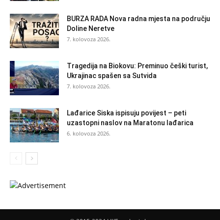
BURZA RADA Nova radna mjesta na području
Doline Neretve
7. kolovoza 2026.
Tragedija na Biokovu: Preminuo češki turist,
Ukrajinac spašen sa Sutvida
7. kolovoza 2026.
Lađarice Siska ispisuju povijest – peti
uzastopni naslov na Maratonu lađarica
6. kolovoza 2026.