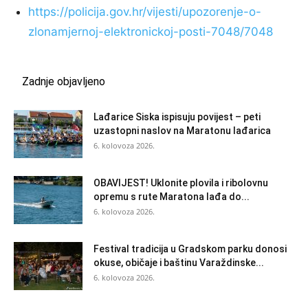
https://policija.gov.hr/vijesti/upozorenje-o-
zlonamjernoj-elektronickoj-posti-7048/7048
Zadnje objavljeno
Lađarice Siska ispisuju povijest – peti
uzastopni naslov na Maratonu lađarica
6. kolovoza 2026.
OBAVIJEST! Uklonite plovila i ribolovnu
opremu s rute Maratona lađa do...
6. kolovoza 2026.
Festival tradicija u Gradskom parku donosi
okuse, običaje i baštinu Varaždinske...
6. kolovoza 2026.