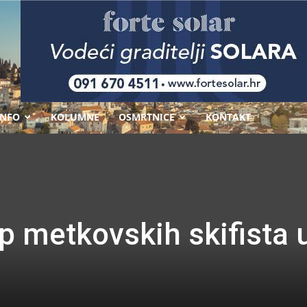
-
INFO
KOLUMNE
OSMRTNICE
KONTAKT
p metkovskih skifista 