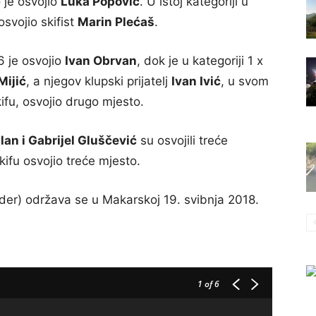
 je osvojio
Luka Popović
. U istoj kategoriji u
osvojio skifist
Marin Plećaš
.
6 je osvojio
Ivan Obrvan
, dok je u kategoriji 1 x
Mijić
, a njegov klupski prijatelj
Ivan Ivić
, u svom
ifu, osvojio drugo mjesto.
lan i Gabrijel Gluščević
su osvojili treće
kifu osvojio treće mjesto.
der) održava se u Makarskoj 19. svibnja 2018.
1
of 6