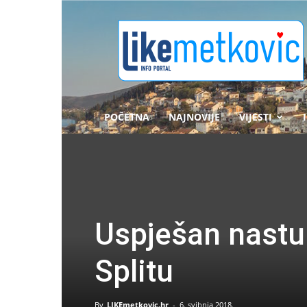
likemetkovic.hr
POČETNA
NAJNOVIJE
VIJESTI
Uspješan nastu
Splitu
By
LIKEmetkovic.hr
-
6. svibnja 2018.