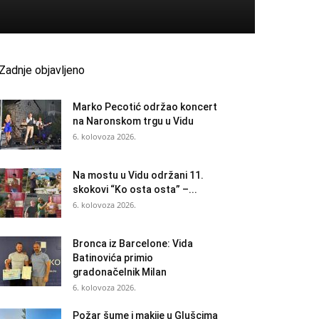
Zadnje objavljeno
Marko Pecotić održao koncert
na Naronskom trgu u Vidu
6. kolovoza 2026.
Na mostu u Vidu održani 11.
skokovi “Ko osta osta” –...
6. kolovoza 2026.
Bronca iz Barcelone: Vida
Batinovića primio
gradonačelnik Milan
6. kolovoza 2026.
Požar šume i makije u Glušcima