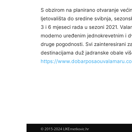
S obzirom na planirano otvaranje većin
ljetovališta do sredine svibnja, sezon
3 i 6 mjeseci rada u sezoni 2021. Vala
moderno uređenim jednokrevetnim i dv
druge pogodnosti. Svi zainteresirani z
destinacijama duž jadranske obale viš
https://www.dobarposaouvalamaru.c
© 2015-2024 LIKEmetkovic.hr