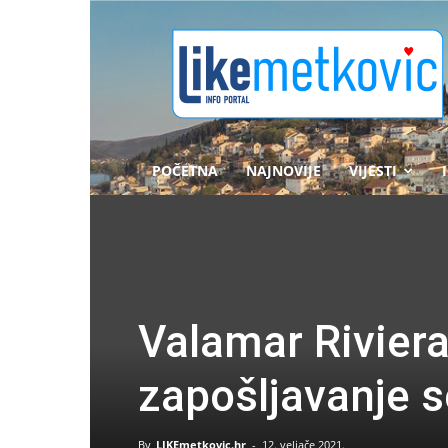
likemetkovic.hr
POČETNA
NAJNOVIJE
VIJESTI
Valamar Riviera 
zapošljavanje 
By
LIKEmetkovic.hr
-
12. veljače 2021.