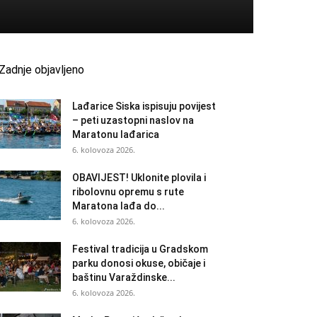
Zadnje objavljeno
Lađarice Siska ispisuju povijest
– peti uzastopni naslov na
Maratonu lađarica
6. kolovoza 2026.
OBAVIJEST! Uklonite plovila i
ribolovnu opremu s rute
Maratona lađa do...
6. kolovoza 2026.
Festival tradicija u Gradskom
parku donosi okuse, običaje i
baštinu Varaždinske...
6. kolovoza 2026.