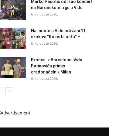
Marko Pecotić održao koncert
na Naronskom trgu u Vidu
6. kolovoza 2026.
Na mostu u Vidu održani 11.
skokovi “Ko osta osta” –...
6. kolovoza 2026.
Bronca iz Barcelone: Vida
Batinovića primio
gradonačelnik Milan
6. kolovoza 2026.