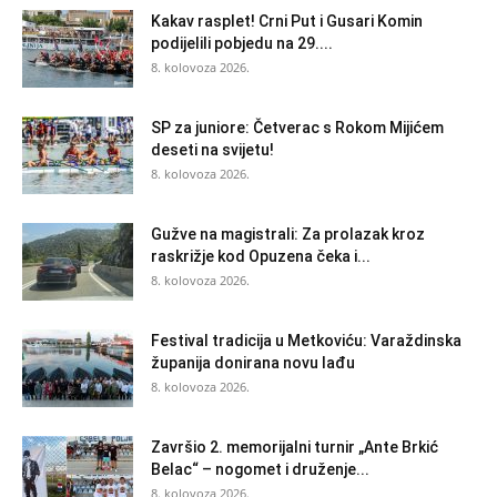
Kakav rasplet! Crni Put i Gusari Komin
podijelili pobjedu na 29....
8. kolovoza 2026.
SP za juniore: Četverac s Rokom Mijićem
deseti na svijetu!
8. kolovoza 2026.
Gužve na magistrali: Za prolazak kroz
raskrižje kod Opuzena čeka i...
8. kolovoza 2026.
Festival tradicija u Metkoviću: Varaždinska
županija donirana novu lađu
8. kolovoza 2026.
Završio 2. memorijalni turnir „Ante Brkić
Belac“ – nogomet i druženje...
8. kolovoza 2026.