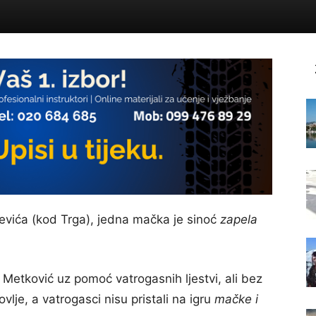
čevića (kod Trga), jedna mačka je sinoć
zapela
VP Metković uz pomoć vatrogasnih ljestvi, ali bez
vlje, a vatrogasci nisu pristali na igru
mačke i