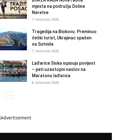
BURZA RADA Nova radna
mjesta na području Doline
Neretve
7. kolovoza 2026.
Tragedija na Biokovu: Preminuo
češki turist, Ukrajinac spašen
sa Sutvida
7. kolovoza 2026.
Lađarice Siska ispisuju povijest
– peti uzastopni naslov na
Maratonu lađarica
6. kolovoza 2026.