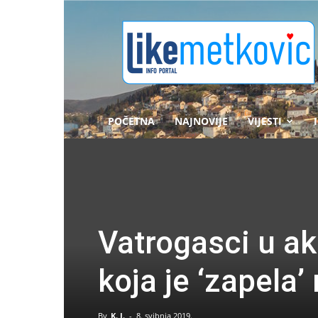
likemetkovic.hr
POČETNA
NAJNOVIJE
VIJESTI
Vatrogasci u a
koja je ‘zapela’
By
K. J.
-
8. svibnja 2019.