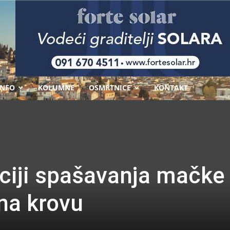
-
INFO
KOLUMNE
OSMRTNICE
KONTAKT
kciji spašavanja mačke
 na krovu