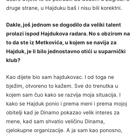
druge strane, u Hajduku baš i nisu bili korektni.
Dakle, još jednom se dogodilo da veliki talent
prolazi ispod Hajdukova radara. No s obzirom na
to da ste iz Metkovića, u kojem se navija za
Hajduk, je li bilo jednostavno otići u suparnički
klub?
Kao dijete bio sam hajdukovac. I od toga ne
bježim, otvoreno to kažem. Sve do trenutka u
kojem sam čuo kako se razvija moja situacija. I
kako se Hajduk ponio i prema meni i prema mojoj
obitelji kad je Dinamo pokazao velik interes za
mene, kad sam shvatio veličinu Dinama,
cjelokupne organizacije. A ja sam kao ponosno,