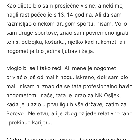
Kao dijete bio sam prosječne visine, a neki moj
nagli rast počeo je s 13, 14 godina. Ali da sam
razmišljao o nekom drugom sportu, nisam. Volio
sam druge sportove, znao sam povremeno igrati
tenis, odbojku, košarku, rijetko kad rukomet, ali
nogomet je bio jedina ljubav i želja.
Moglo bi se i tako reći. Ali mene je nogomet
privlačio još od malih nogu. Iskreno, dok sam bio
mali, nisam ni znao da se tata profesionalno bavio
nogometom. Inače, tata je igrao za NK Osijek,
kada je ulazio u prvu ligu bivše države, zatim za
Borovo i Neretvu, ali je zbog ozljede relativno rano
i prekinuo karijeru.
Mirko Jozić preporučio ga Dinamu iako je kao