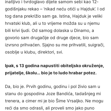
inatljivo i tvrdoglavo dijete samom sebi kao 12-
godišnjaku rekao – ‘nikad neću otići u Hajduk’. I od
tog dana prekrižio sam ga. Istina, Hajduk je veliki
hrvatski klub, ali u to vrijeme možda su u njemu
bili krivi ljudi. Od samog dolaska u Dinamo, a
govorio sam drugačije od druge djece, bio sam
izvrsno prihvaćen. Sjajno su me prihvatili, suigrači,
osoblje u klubu, direktori, svi.
Ipak, s 13 godina napustiti obiteljsko okruženje,
prijatelje, školu… bio je to ludo hrabar potez.
Da, bio je. Prvih godinu, godinu i pol živio sam u
stanu do gospodina Joze Bandića, tadašnjeg mi
trenera, a cimer mi je bio Šime Vrsaljko. Ne mogu
reći da smo odrasli, ali proveli smo jako puno