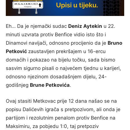
Eh… Da je njemački sudac
Deniz Aytekin
u 22.
minuti uzvrata protiv Benfice vidio isto što i
Dinamovi navijači, odnosno procijenio da je
Bruno
Petković
zaustavljen prekršajem u 16-ercu
domaćih i pokazao na bijelu točku, sada bismo
sasvim sigurno pisali o najvećem tjednu u karijeri,
odnosno njezinom dosadašnjem dijelu, 24-
godišnjeg
Brune Petkovića
.
Ovaj stasiti Metkovac prije 12 dana našao se na
popisu Dalićevih igrača s pretpozivom, ali onda je
partijom i rezolutnim penalom protiv Benfice na
Maksimiru, za pobjedu 1:0, taj pretpoziv