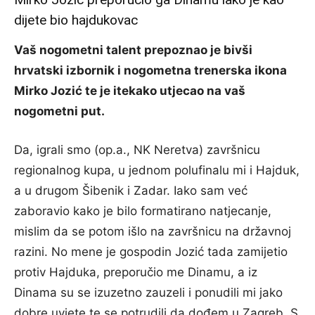
dijete bio hajdukovac
Vaš nogometni talent prepoznao je bivši
hrvatski izbornik i nogometna trenerska ikona
Mirko Jozić te je itekako utjecao na vaš
nogometni put.
Da, igrali smo (op.a., NK Neretva) završnicu
regionalnog kupa, u jednom polufinalu mi i Hajduk,
a u drugom Šibenik i Zadar. Iako sam već
zaboravio kako je bilo formatirano natjecanje,
mislim da se potom išlo na završnicu na državnoj
razini. No mene je gospodin Jozić tada zamijetio
protiv Hajduka, preporučio me Dinamu, a iz
Dinama su se izuzetno zauzeli i ponudili mi jako
dobre uvjete te se potrudili da dođem u Zagreb. S