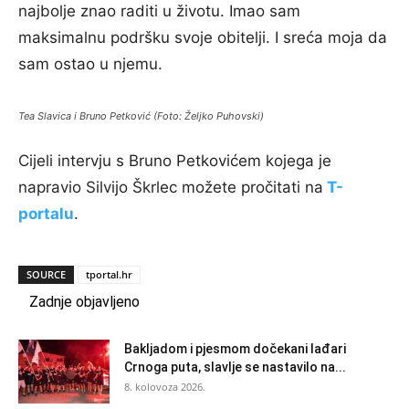
najbolje znao raditi u životu. Imao sam
maksimalnu podršku svoje obitelji. I sreća moja da
sam ostao u njemu.
Tea Slavica i Bruno Petković (Foto: Željko Puhovski)
Cijeli intervju s Bruno Petkovićem kojega je
napravio Silvijo Škrlec možete pročitati na
T-
portalu
.
SOURCE
tportal.hr
Zadnje objavljeno
Bakljadom i pjesmom dočekani lađari
Crnoga puta, slavlje se nastavilo na...
8. kolovoza 2026.