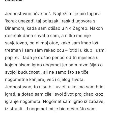
Jednostavno očvrsneš. Najteži mi je bio taj prvi
‘korak unazad’, taj odlazak i raskid ugovora s
Dinamom, kada sam otišao u NK Zagreb. Nakon
desetak dana shvatio sam, a nitko me nije
savjetovao, pa ni moj otac, kako sam imao loš
tretman i sam sâm rekao ocu – ‘otiđi u klub i uzmi
papire’. I tada je došao period od tri mjeseca u
kojem nisam igrao nogomet jer sam razmišljao o
svojoj budućnosti, ali ne samo što se tiče
nogometne karijere, već i cijelog života.
Jednostavno, to nisu bili uvjeti u kojima sam htio
igrati, a dotad sam cijeli svoj život projicirao kroz
igranje nogometa. Nogomet sam igrao iz zabave,
iz strasti… I nogomet mi je bio nešto što sam