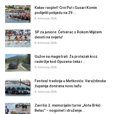
Kakav rasplet! Crni Put i Gusari Komin
podijelili pobjedu na 29....
8. kolovoza 2026.
SP za juniore: Četverac s Rokom Mijićem
deseti na svijetu!
8. kolovoza 2026.
Gužve na magistrali: Za prolazak kroz
raskrižje kod Opuzena čeka i...
8. kolovoza 2026.
Festival tradicija u Metkoviću: Varaždinska
županija donirana novu lađu
8. kolovoza 2026.
Završio 2. memorijalni turnir „Ante Brkić
Belac“ – nogomet i druženje...