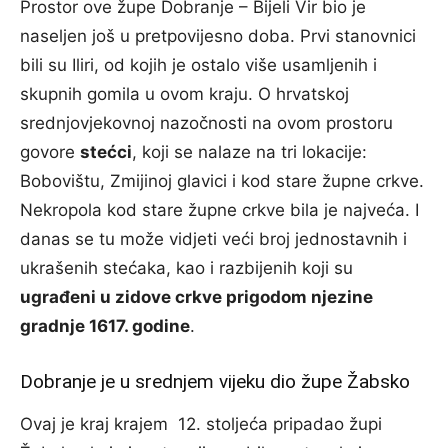
Prostor ove župe Dobranje – Bijeli Vir bio je
naseljen još u pretpovijesno doba. Prvi stanovnici
bili su Iliri, od kojih je ostalo više usamljenih i
skupnih gomila u ovom kraju. O hrvatskoj
srednjovjekovnoj nazočnosti na ovom prostoru
govore
stećci
, koji se nalaze na tri lokacije:
Bobovištu, Zmijinoj glavici i kod stare župne crkve.
Nekropola kod stare župne crkve bila je najveća. I
danas se tu može vidjeti veći broj jednostavnih i
ukrašenih stećaka, kao i razbijenih koji su
ugrađeni u zidove crkve prigodom njezine
gradnje 1617. godine
.
Dobranje je u srednjem vijeku dio župe Žabsko
Ovaj je kraj krajem 12. stoljeća pripadao župi