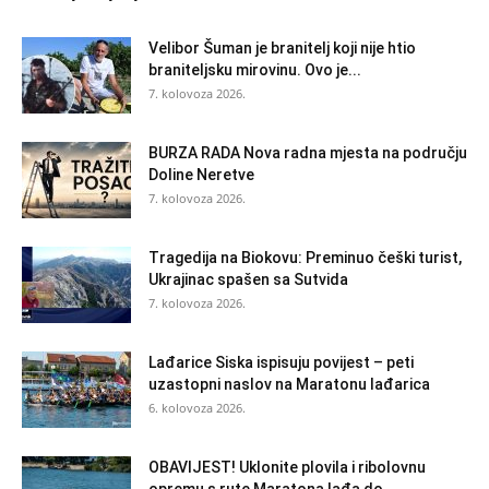
Velibor Šuman je branitelj koji nije htio
braniteljsku mirovinu. Ovo je...
7. kolovoza 2026.
BURZA RADA Nova radna mjesta na području
Doline Neretve
7. kolovoza 2026.
Tragedija na Biokovu: Preminuo češki turist,
Ukrajinac spašen sa Sutvida
7. kolovoza 2026.
Lađarice Siska ispisuju povijest – peti
uzastopni naslov na Maratonu lađarica
6. kolovoza 2026.
OBAVIJEST! Uklonite plovila i ribolovnu