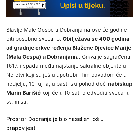
Slavlje Male Gospe u Dobranjama ove će godine
biti posebno svečano.
Obilježava se 400 godina
od gradnje crkve rođenja Blažene Djevice Marije
(Mala Gospa) u Dobranjama.
Crkva je sagrađena
1617. i spada među najstarije sakralne objekte u
Neretvi koji su još u upotrebi. Tim povodom će u
nedjelju, 10 rujna, u pastirski pohod doći
nabiskup
Marin Barišić
koji će u 10 sati predvoditi svečanu
sv. misu.
Prostor Dobranja je bio naseljen još u
prapovijesti