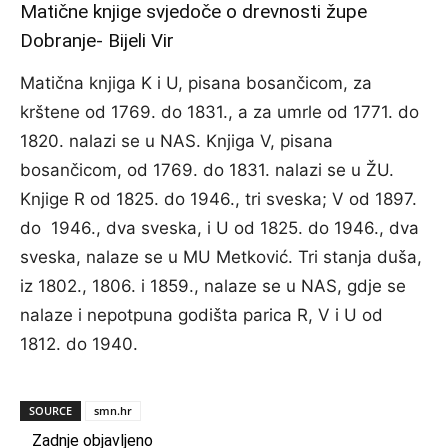
Matične knjige svjedoče o drevnosti župe
Dobranje- Bijeli Vir
Matična knjiga K i U, pisana bosančicom, za
krštene od 1769. do 1831., a za umrle od 1771. do
1820. nalazi se u NAS. Knjiga V, pisana
bosančicom, od 1769. do 1831. nalazi se u ŽU.
Knjige R od 1825. do 1946., tri sveska; V od 1897.
do 1946., dva sveska, i U od 1825. do 1946., dva
sveska, nalaze se u MU Metković. Tri stanja duša,
iz 1802., 1806. i 1859., nalaze se u NAS, gdje se
nalaze i nepotpuna godišta parica R, V i U od
1812. do 1940.
SOURCE
smn.hr
Zadnje objavljeno