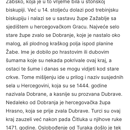
Žabsko, koja je u to vrijeme bila u stonskoj
biskupiji. Već u 14. stoljeću dolazi pod trebinjsku
biskupiju i nalazi se u sastavu župe Zažablje sa
sjedištem u hercegovačkom Gracu. Najveće selo
stare župe zvalo se Dobranje, koje je nastalo oko
malog, ali plodnog kraškog polja ispod planine
Žabe. Ime je dobilo po hrastovim ili dubovim
šumama koje su nekada pokrivale ovaj kraj, a
ostaci te šume i danas se mogu vidjeti kod stare
crkve. Tome mišljenju ide u prilog i naziv susjednih
sela u Hercegovini, koja su se 1444. godine
nazivala Dobrane, a kasnije su prozvana Dubrave.
Nedaleko od Dobranja je hercegovačka župa
Hrasno, koja se prije zvala Dubrave. Turci su ovaj
kraj zauzeli već nakon pada Čitluka u njihove ruke
1471. godine. Oslobođenje od Turaka došlo je tek