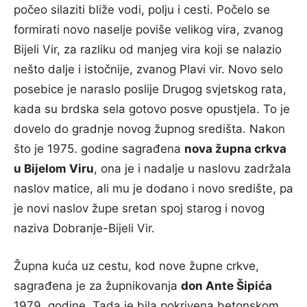
počeo silaziti bliže vodi, polju i cesti. Počelo se
formirati novo naselje poviše velikog vira, zvanog
Bijeli Vir, za razliku od manjeg vira koji se nalazio
nešto dalje i istočnije, zvanog Plavi vir. Novo selo
posebice je naraslo poslije Drugog svjetskog rata,
kada su brdska sela gotovo posve opustjela. To je
dovelo do gradnje novog župnog središta. Nakon
što je 1975. godine sagrađena
nova župna crkva
u Bijelom Viru
, ona je i nadalje u naslovu zadržala
naslov matice, ali mu je dodano i novo središte, pa
je novi naslov župe sretan spoj starog i novog
naziva Dobranje-Bijeli Vir.
Župna kuća uz cestu, kod nove župne crkve,
sagrađena je za župnikovanja
don Ante Šipića
1979. godine. Tada je bila pokrivena betonskom