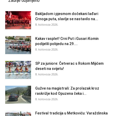
Zadnje objavljeno
Bakljadom i pjesmom dočekani lađari
Crnoga puta, slavlje se nastavilo na...
8. kolovoza 2026.
Kakav rasplet! Crni Put i Gusari Komin
podijelili pobjedu na 29....
8. kolovoza 2026.
SP za juniore: Četverac s Rokom Mijićem
deseti na svijetu!
8. kolovoza 2026.
Gužve na magistrali: Za prolazak kroz
raskrižje kod Opuzena čeka i...
8. kolovoza 2026.
Festival tradicija u Metkoviću: Varaždinska