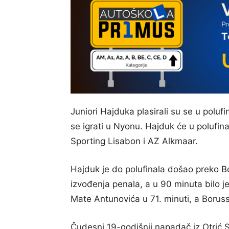
Juniori Hajduka plasirali su se u poluf
se igrati u Nyonu. Hajduk će u polufinal
Sporting Lisabon i AZ Alkmaar.
Hajduk je do polufinala došao preko 
izvođenja penala, a u 90 minuta bilo j
Mate Antunovića u 71. minuti, a Boruss
Čudesni 19-godišnji napadač iz Otrić 