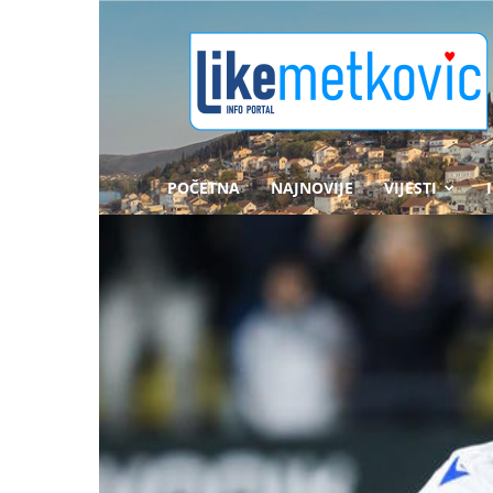
likemetkovic.hr
POČETNA
NAJNOVIJE
VIJESTI