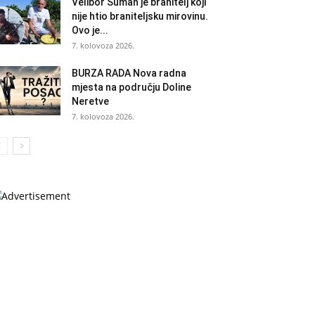
Velibor Šuman je branitelj koji
nije htio braniteljsku mirovinu.
Ovo je...
7. kolovoza 2026.
BURZA RADA Nova radna
mjesta na području Doline
Neretve
7. kolovoza 2026.