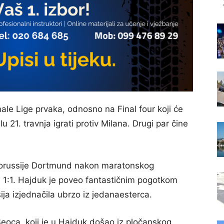
inale Lige prvaka, odnosno na Final four koji će
u 21. travnja igrati protiv Milana. Drugi par čine
Borussije Dortmund nakon maratonskog
e 1:1. Hajduk je poveo fantastičnim pogotkom
ija izjednačila ubrzo iz jedanaesterca.
Seoca, koji je u Hajduk došao iz pločanskog