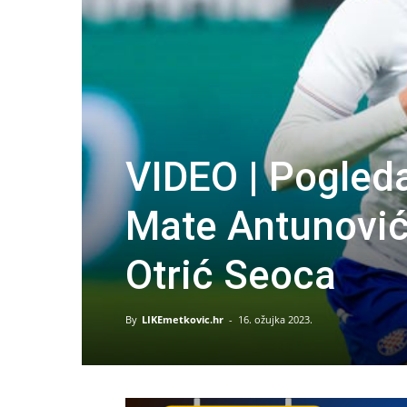
VIDEO | Pogled
Mate Antunović
Otrić Seoca
By
LIKEmetkovic.hr
-
16. ožujka 2023.