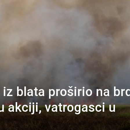
iz blata proširio na br
u akciji, vatrogasci u