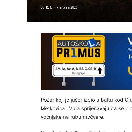
By
K. J.
-
7. srpnja 2026.
Požar koji je jučer izbio u baltu kod G
Metkovića i Vida spriječavaju da se proš
voćnjake na rubu močvare.