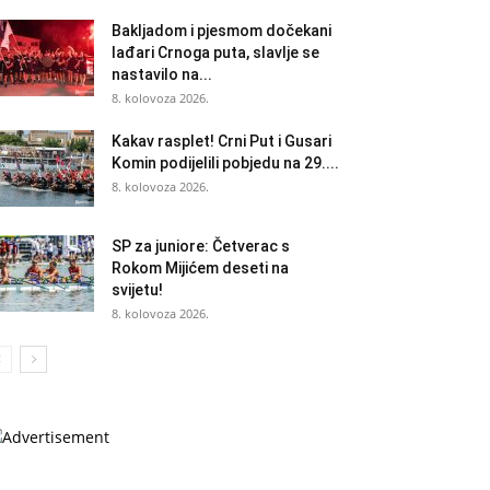
Bakljadom i pjesmom dočekani
lađari Crnoga puta, slavlje se
nastavilo na...
8. kolovoza 2026.
Kakav rasplet! Crni Put i Gusari
Komin podijelili pobjedu na 29....
8. kolovoza 2026.
SP za juniore: Četverac s
Rokom Mijićem deseti na
svijetu!
8. kolovoza 2026.