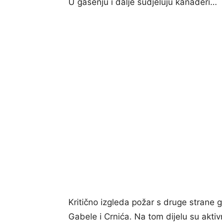
U gašenju i dalje sudjeluju kanaderi…
Kritično izgleda požar s druge strane g
Gabele i Crnića. Na tom dijelu su aktivn