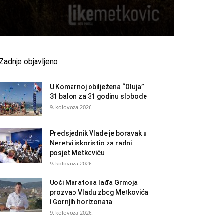
Zadnje objavljeno
U Komarnoj obilježena “Oluja”:
31 balon za 31 godinu slobode
9. kolovoza 2026.
Predsjednik Vlade je boravak u
Neretvi iskoristio za radni
posjet Metkoviću
9. kolovoza 2026.
Uoči Maratona lađa Grmoja
prozvao Vladu zbog Metkovića
i Gornjih horizonata
9. kolovoza 2026.