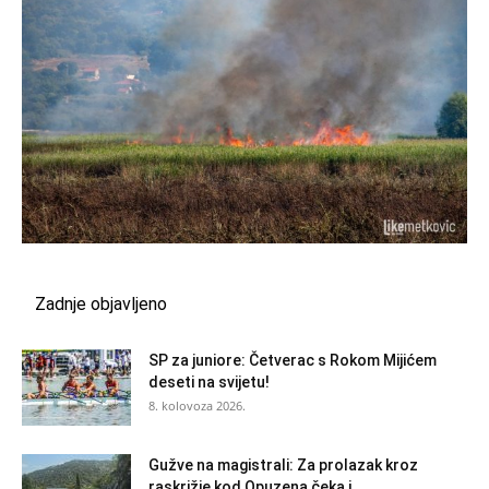
Zadnje objavljeno
SP za juniore: Četverac s Rokom Mijićem
deseti na svijetu!
8. kolovoza 2026.
Gužve na magistrali: Za prolazak kroz
raskrižje kod Opuzena čeka i...