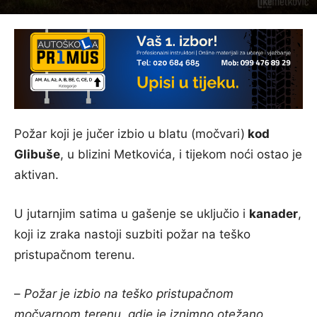
Požar koji je jučer izbio u blatu (močvari)
kod
Glibuše
, u blizini Metkovića, i tijekom noći ostao je
aktivan.
U jutarnjim satima u gašenje se uključio i
kanader
,
koji iz zraka nastoji suzbiti požar na teško
pristupačnom terenu.
–
Požar je izbio na teško pristupačnom
močvarnom terenu, gdje je iznimno otežano