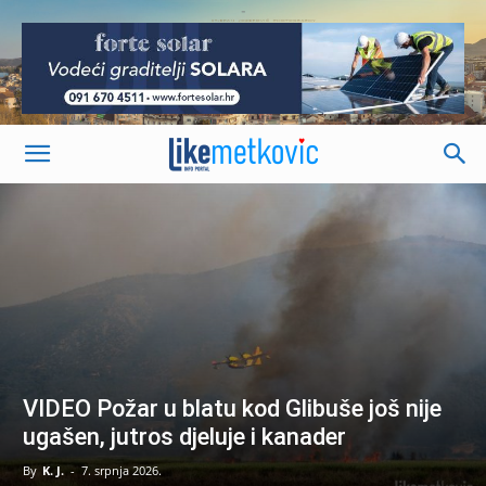
-
VIDEO Požar u blatu kod Glibuše još nije
ugašen, jutros djeluje i kanader
By
K. J.
-
7. srpnja 2026.