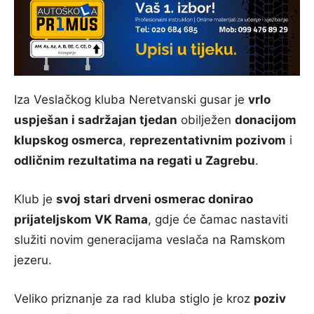
Iza Veslačkog kluba Neretvanski gusar je
vrlo
uspješan i sadržajan tjedan
obilježen
donacijom
klupskog osmerca
,
reprezentativnim pozivom
i
odličnim rezultatima na regati u Zagrebu
.
Klub je
svoj stari drveni osmerac donirao
prijateljskom VK Rama
, gdje će čamac nastaviti
služiti novim generacijama veslača na Ramskom
jezeru.
Veliko priznanje za rad kluba stiglo je kroz
poziv