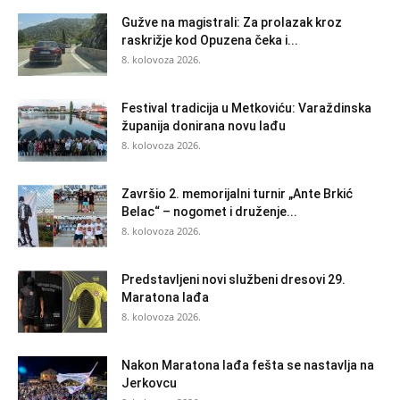
Gužve na magistrali: Za prolazak kroz
raskrižje kod Opuzena čeka i...
8. kolovoza 2026.
Festival tradicija u Metkoviću: Varaždinska
županija donirana novu lađu
8. kolovoza 2026.
Završio 2. memorijalni turnir „Ante Brkić
Belac“ – nogomet i druženje...
8. kolovoza 2026.
Predstavljeni novi službeni dresovi 29.
Maratona lađa
8. kolovoza 2026.
Nakon Maratona lađa fešta se nastavlja na
Jerkovcu