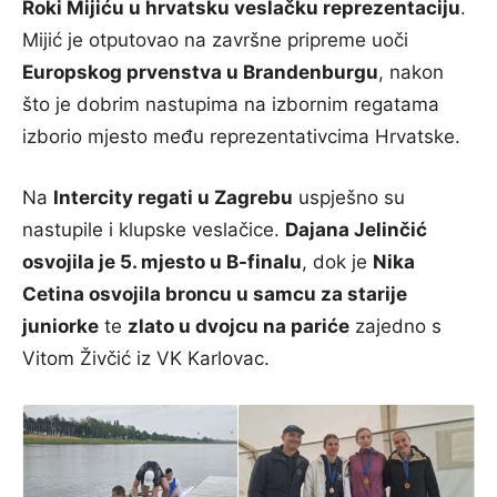
Roki Mijiću u hrvatsku veslačku reprezentaciju
.
Mijić je otputovao na završne pripreme uoči
Europskog prvenstva u Brandenburgu
, nakon
što je dobrim nastupima na izbornim regatama
izborio mjesto među reprezentativcima Hrvatske.
Na
Intercity regati u Zagrebu
uspješno su
nastupile i klupske veslačice.
Dajana Jelinčić
osvojila je 5. mjesto u B-finalu
, dok je
Nika
Cetina osvojila broncu u samcu za starije
juniorke
te
zlato u dvojcu na pariće
zajedno s
Vitom Živčić iz VK Karlovac.