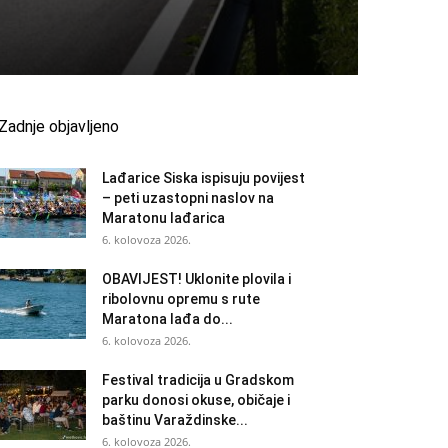
Zadnje objavljeno
Lađarice Siska ispisuju povijest
– peti uzastopni naslov na
Maratonu lađarica
6. kolovoza 2026.
OBAVIJEST! Uklonite plovila i
ribolovnu opremu s rute
Maratona lađa do...
6. kolovoza 2026.
Festival tradicija u Gradskom
parku donosi okuse, običaje i
baštinu Varaždinske...
6. kolovoza 2026.