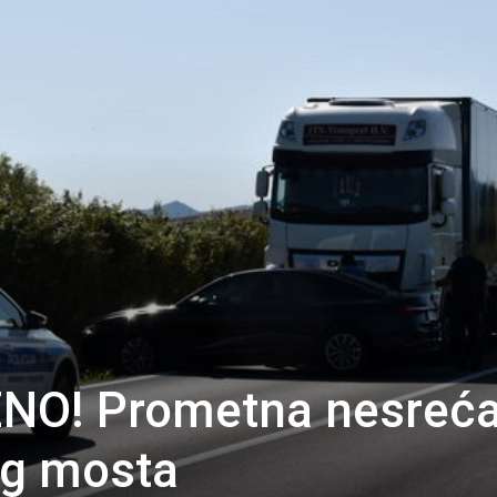
NO! Prometna nesreć
og mosta