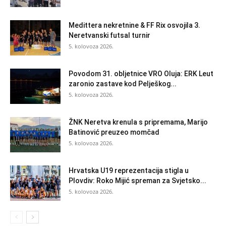
Medittera nekretnine & FF Rix osvojila 3.
Neretvanski futsal turnir
5. kolovoza 2026.
Povodom 31. obljetnice VRO Oluja: ERK Leut
zaronio zastave kod Pelješkog...
5. kolovoza 2026.
ŽNK Neretva krenula s pripremama, Marijo
Batinović preuzeo momčad
5. kolovoza 2026.
Hrvatska U19 reprezentacija stigla u
Plovdiv: Roko Mijić spreman za Svjetsko...
5. kolovoza 2026.