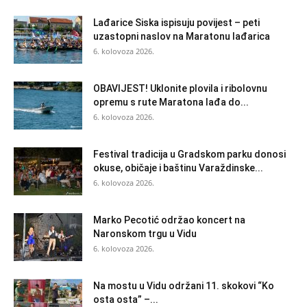
Lađarice Siska ispisuju povijest – peti
uzastopni naslov na Maratonu lađarica
6. kolovoza 2026.
OBAVIJEST! Uklonite plovila i ribolovnu
opremu s rute Maratona lađa do...
6. kolovoza 2026.
Festival tradicija u Gradskom parku donosi
okuse, običaje i baštinu Varaždinske...
6. kolovoza 2026.
Marko Pecotić održao koncert na
Naronskom trgu u Vidu
6. kolovoza 2026.
Na mostu u Vidu održani 11. skokovi “Ko
osta osta” –...