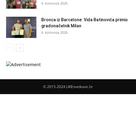
6. kolovoza 2026.
Bronca iz Barcelone: Vida Batinovića primio
gradonačelnik Milan
6. kolovoza 2026.
© 2015-2024 LIKEmetkovic.hr