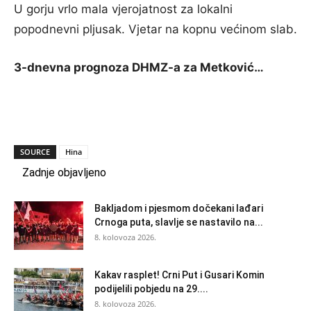
U gorju vrlo mala vjerojatnost za lokalni
popodnevni pljusak. Vjetar na kopnu većinom slab.
3-dnevna prognoza DHMZ-a za Metković…
SOURCE
Hina
Zadnje objavljeno
Bakljadom i pjesmom dočekani lađari
Crnoga puta, slavlje se nastavilo na...
8. kolovoza 2026.
Kakav rasplet! Crni Put i Gusari Komin
podijelili pobjedu na 29....
8. kolovoza 2026.