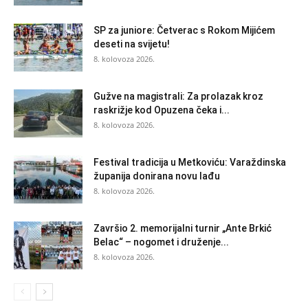
SP za juniore: Četverac s Rokom Mijićem
deseti na svijetu!
8. kolovoza 2026.
Gužve na magistrali: Za prolazak kroz
raskrižje kod Opuzena čeka i...
8. kolovoza 2026.
Festival tradicija u Metkoviću: Varaždinska
županija donirana novu lađu
8. kolovoza 2026.
Završio 2. memorijalni turnir „Ante Brkić
Belac“ – nogomet i druženje...
8. kolovoza 2026.