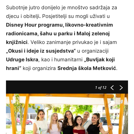
Subotnje jutro donijelo je mnoštvo sadržaja za
djecu i obitelji
.
Posjetitelji su mogli uživati u
Disney Hour programu, likovno-kreativnim
radionicama, šahu u parku i Maloj zelenoj
knjižnici
. Veliko zanimanje privukao je i sajam
„Okusi i ideje iz susjedstva“
u organizaciji
Udruge Iskra
, kao i humanitarni
„Buvljak koji
hrani“
koji organizira
Srednja škola Metković
.
1
of 12