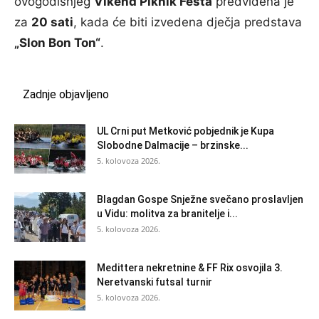
ovogodišnjeg
Vikend Piknik Festa
predviđena je
za
20 sati
, kada će biti izvedena dječja predstava
„Slon Bon Ton“
.
Zadnje objavljeno
UL Crni put Metković pobjednik je Kupa
Slobodne Dalmacije – brzinske...
5. kolovoza 2026.
Blagdan Gospe Snježne svečano proslavljen
u Vidu: molitva za branitelje i...
5. kolovoza 2026.
Medittera nekretnine & FF Rix osvojila 3.
Neretvanski futsal turnir
5. kolovoza 2026.