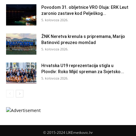
Povodom 31. obljetnice VRO Oluja: ERK Leut
zaronio zastave kod Pelješkog...
5. kolovoza 2026.
ŽNK Neretva krenula s pripremama, Marijo
Batinović preuzeo momčad
5. kolovoza 2026.
Hrvatska U19 reprezentacija stigla u
Plovdiv: Roko Mijić spreman za Svjetsko...
5. kolovoza 2026.
© 2015-2024 LIKEmetkovic.hr