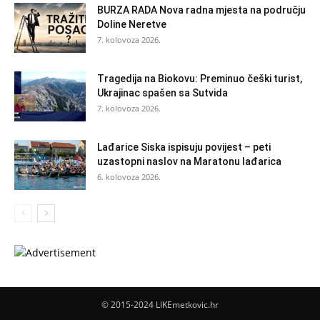
BURZA RADA Nova radna mjesta na području
Doline Neretve
7. kolovoza 2026.
Tragedija na Biokovu: Preminuo češki turist,
Ukrajinac spašen sa Sutvida
7. kolovoza 2026.
Lađarice Siska ispisuju povijest – peti
uzastopni naslov na Maratonu lađarica
6. kolovoza 2026.
© 2015-2024 LIKEmetkovic.hr