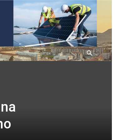
 na
no