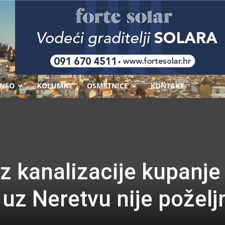
-
INFO
KOLUMNE
OSMRTNICE
KONTAKT
iz kanalizacije kupanje
uz Neretvu nije poželj