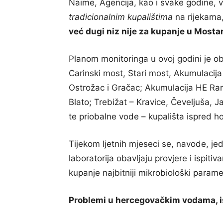
Naime, Agencija, kao i svake godine, vr
tradicionalnim kupalištima
na rijekama,
već dugi niz nije za kupanje u Mosta
Planom monitoringa u ovoj godini je o
Carinski most, Stari most, Akumulacij
Ostrožac i Gračac; Akumulacija HE Ram
Blato; Trebižat – Kravice, Čeveljuša, J
te priobalne vode – kupališta ispred h
Tijekom ljetnih mjeseci se, navode, j
laboratorija obavljaju provjere i ispiti
kupanje najbitniji mikrobiološki paramet
Problemi u hercegovačkim vodama, i