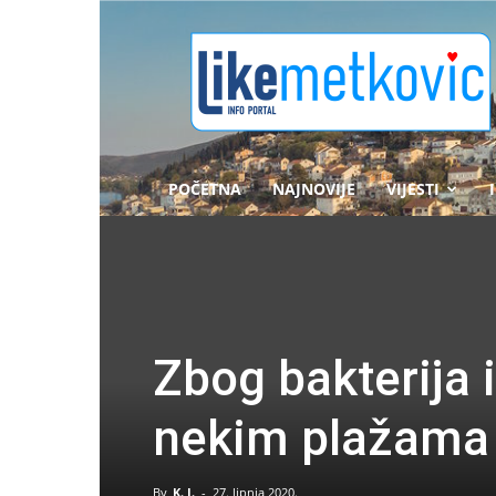
likemetkovic.hr
POČETNA
NAJNOVIJE
VIJESTI
Zbog bakterija 
nekim plažama 
By
K. J.
-
27. lipnja 2020.