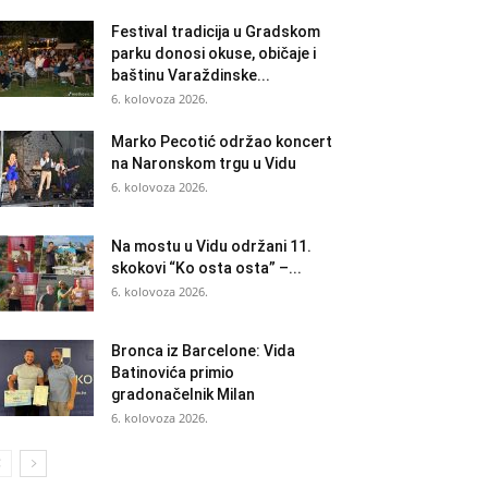
Festival tradicija u Gradskom
parku donosi okuse, običaje i
baštinu Varaždinske...
6. kolovoza 2026.
Marko Pecotić održao koncert
na Naronskom trgu u Vidu
6. kolovoza 2026.
Na mostu u Vidu održani 11.
skokovi “Ko osta osta” –...
6. kolovoza 2026.
Bronca iz Barcelone: Vida
Batinovića primio
gradonačelnik Milan
6. kolovoza 2026.