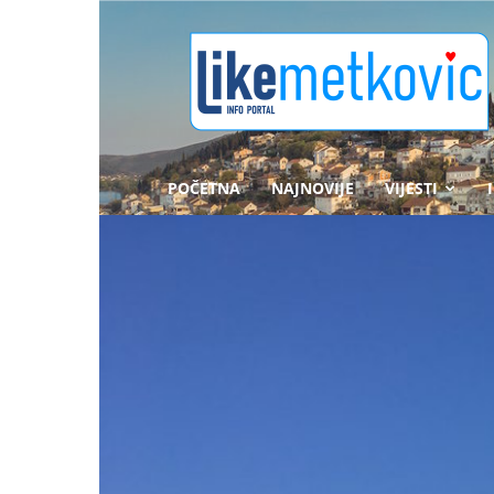
likemetkovic.hr
POČETNA
NAJNOVIJE
VIJESTI