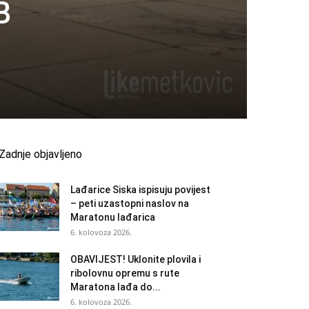
B
Zadnje objavljeno
Lađarice Siska ispisuju povijest
– peti uzastopni naslov na
Maratonu lađarica
6. kolovoza 2026.
OBAVIJEST! Uklonite plovila i
ribolovnu opremu s rute
Maratona lađa do...
6. kolovoza 2026.