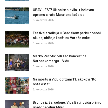
OBAVIJEST! Uklonite plovila i ribolovnu
opremu s rute Maratona lađa do...
6. kolovoza 2026.
Festival tradicija u Gradskom parku donosi
okuse, običaje i baštinu Varaždinske...
6. kolovoza 2026.
Marko Pecotić održao koncert na
Naronskom trgu u Vidu
6. kolovoza 2026.
Na mostu u Vidu održani 11. skokovi “Ko
osta osta” –...
6. kolovoza 2026.
Bronca iz Barcelone: Vida Batinovića primio
gradonačelnik Milan