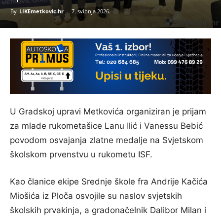
By
LIKEmetkovic.hr
-
7. svibnja 2026.
U Gradskoj upravi Metkovića organiziran je prijam
za mlade rukometašice Lanu Ilić i Vanessu Bebić
povodom osvajanja zlatne medalje na Svjetskom
školskom prvenstvu u rukometu ISF.
Kao članice ekipe Srednje škole fra Andrije Kačića
Miošića iz Ploča osvojile su naslov svjetskih
školskih prvakinja, a gradonačelnik Dalibor Milan i