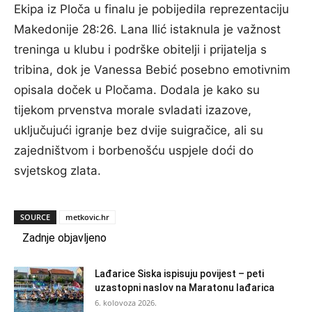
Ekipa iz Ploča u finalu je pobijedila reprezentaciju
Makedonije 28:26. Lana Ilić istaknula je važnost
treninga u klubu i podrške obitelji i prijatelja s
tribina, dok je Vanessa Bebić posebno emotivnim
opisala doček u Pločama. Dodala je kako su
tijekom prvenstva morale svladati izazove,
uključujući igranje bez dvije suigračice, ali su
zajedništvom i borbenošću uspjele doći do
svjetskog zlata.
SOURCE
metkovic.hr
Zadnje objavljeno
Lađarice Siska ispisuju povijest – peti
uzastopni naslov na Maratonu lađarica
6. kolovoza 2026.